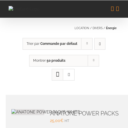
Passer
au
contenu
LOCATION
/
DIVERS
/
Énergie
Trier par
Commande par défaut
Montrer
50 produits
ANATONE POWER PACKS
25,00
€
HT