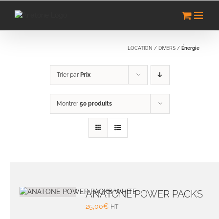
Passer
au
contenu
LOCATION
/
DIVERS
/
Énergie
Trier par
Prix
Montrer
50 produits
ANATONE POWER PACKS
25,00
€
HT