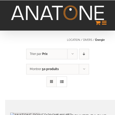
Passer
au
contenu
LOCATION
/
DIVERS
/
Énergie
Trier par
Prix
Montrer
50 produits