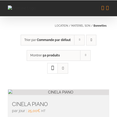
Passer
au
contenu
LOCATION
/
MATERIEL SON
/
Bonnettes
Trier par
Commande par défaut
Montrer
50 produits
CINELA PIANO
par jour :
25,00
€
HT