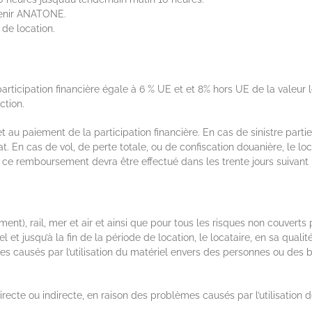
́venir ANATONE.
 de location.
ne participation financière égale à 6 % UE et et 8% hors UE de la valeu
ction.
u paiement de la participation financière. En cas de sinistre partiel
t. En cas de vol, de perte totale, ou de confiscation douanière, le 
ce remboursement devra être effectué dans les trente jours suivant l
ent), rail, mer et air et ainsi que pour tous les risques non couvert
l et jusqu’à la fin de la période de location, le locataire, en sa quali
causés par l’utilisation du matériel envers des personnes ou des 
cte ou indirecte, en raison des problèmes causés par l’utilisation d