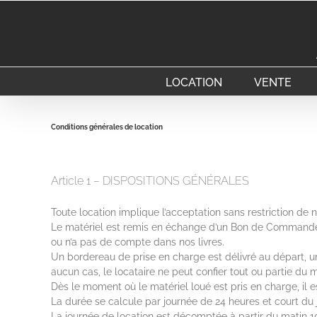
Passer
au
contenu
LOCATION
VENTE
Conditions générales de location
Article 1 – DISPOSITIONS GÉNÉRALES
Toute location implique l’acceptation sans restriction de n
Le matériel est remis en échange d’un Bon de Commande ém
ou n’a pas de compte dans nos livres.
Un bordereau de prise en charge est délivré au départ, un 
aucun cas, le locataire ne peut confier tout ou partie du mate
Dès le moment où le matériel loué est pris en charge, il
La durée se calcule par journée de 24 heures et court du j
La journée de location est décomptée à partir du matin