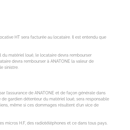
r locative HT sera facturée au locataire. Il est entendu que
 du matériel loué, le locataire devra rembourser
locataire devra rembourser à ANATONE la valeur de
e sinistre.
s par l’assurance de ANATONE et de façon générale dans
té de gardien détenteur du matériel loué, sera responsable
biens, même si ces dommages résultent d’un vice de
es micros H.F, des radiotéléphones et ce dans tous pays.