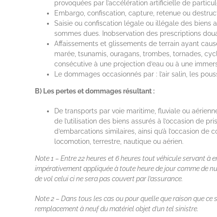
provoquées par l’accélération artificielle de particul
Embargo, confiscation, capture, retenue ou destruc
Saisie ou confiscation légale ou illégale des bien
sommes dues. Inobservation des prescriptions douani
Affaissements et glissements de terrain ayant caus
marée, tsunamis, ouragans, trombes, tornades, cycl
consécutive à une projection d’eau ou à une immers
Le dommages occasionnés par : l’air salin, les poussie
B) Les pertes et dommages résultant :
De transports par voie maritime, fluviale ou aérie
de l’utilisation des biens assurés à l’occasion de 
d’embarcations similaires, ainsi qu’à l’occasion de 
locomotion, terrestre, nautique ou aérien.
Note 1 – Entre 22 heures et 6 heures tout véhicule servant à entr
impérativement appliquée à toute heure de jour comme de nuit
de vol celui ci ne sera pas couvert par l’assurance.
Note 2 – Dans tous les cas ou pour quelle que raison que ce s
remplacement à neuf du matériel objet d’un tel sinistre.