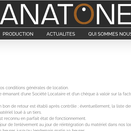
PRODUCTION
ACTUALITES
QUI SOMMES NOUS
os conditions générales de location.
anant d’une Société Locataire et d’un chèque à valoir sur la factu
bon de retour est établi après contrôle ; éventuellement, la liste de
́riel loué à un tiers.
 est reconnu en parfait état de fonctionnement.
our de l’enlèvement au jour de réintégration du matériel dans nos lo
 10 heures jusqu’au lendemain matin 10 heures.