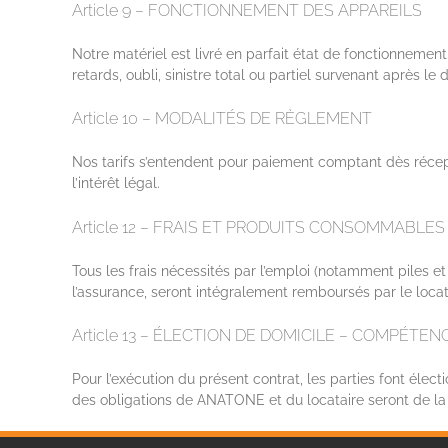
Article 9 – FONCTIONNEMENT DES APPAREILS
Notre matériel est livré en parfait état de fonctionnem
retards, oubli, sinistre total ou partiel survenant après le
Article 10 – MODALITÉS DE RÈGLEMENT
Nos tarifs s’entendent pour paiement comptant dès récept
l’intérêt légal.
Article 12 – FRAIS ET PRODUITS CONSOMMABLES
Tous les frais nécessités par l’emploi (notamment piles e
l’assurance, seront intégralement remboursés par le loc
Article 13 – ÉLECTION DE DOMICILE – COMPÉTEN
Pour l’exécution du présent contrat, les parties font élec
des obligations de ANATONE et du locataire seront de la 