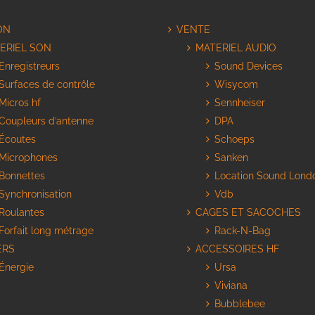
ON
VENTE
ERIEL SON
MATERIEL AUDIO
Enregistreurs
Sound Devices
Surfaces de contrôle
Wisycom
Micros hf
Sennheiser
Coupleurs d’antenne
DPA
Écoutes
Schoeps
Microphones
Sanken
Bonnettes
Location Sound Lond
Synchronisation
Vdb
Roulantes
CAGES ET SACOCHES
Forfait long métrage
Rack-N-Bag
ERS
ACCESSOIRES HF
Énergie
Ursa
Viviana
Bubblebee