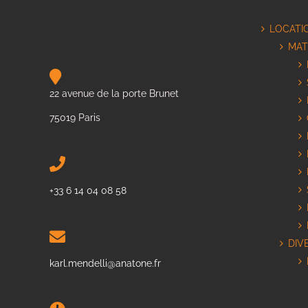
LOCATI
MAT
22 avenue de la porte Brunet
75019 Paris
+33 6 14 04 08 58
DIV
karl.mendelli@anatone.fr