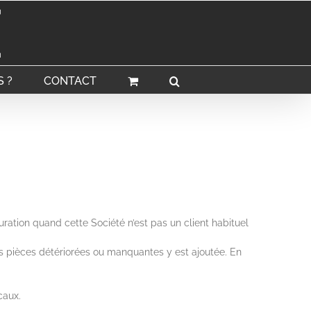
 ?
CONTACT
ration quand cette Société n’est pas un client habituel
s pièces détériorées ou manquantes y est ajoutée. En
caux.