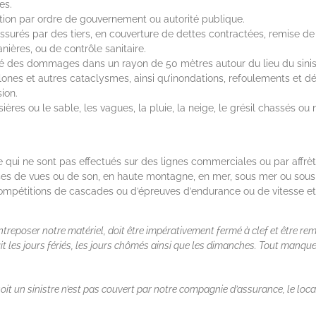
es.
tion par ordre de gouvernement ou autorité publique.
s assurés par des tiers, en couverture de dettes contractées, remise 
ères, ou de contrôle sanitaire.
é des dommages dans un rayon de 50 mètres autour du lieu du sinist
ones et autres cataclysmes, ainsi qu’inondations, refoulements et de
ion.
̀res ou le sable, les vagues, la pluie, la neige, le grésil chassés ou n
nne qui ne sont pas effectués sur des lignes commerciales ou par affr
prises de vues ou de son, en haute montagne, en mer, sous mer ou sous 
compétitions de cascades ou d’épreuves d’endurance ou de vitesse et 
eposer notre matériel, doit être impérativement fermé à clef et être remis
 les jours fériés, les jours chômés ainsi que les dimanches. Tout manqu
oit un sinistre n’est pas couvert par notre compagnie d’assurance, le lo