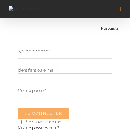
Passer
au
contenu
Mon compte
Se connecter
Obligatoire
Identifiant ou e-mail
*
Obligatoire
Mot de passe
*
SE CONNECTER
Se souvenir de moi
Mot de passe perdu ?