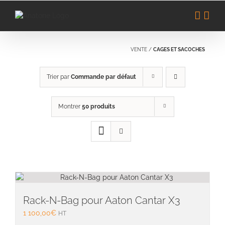
Passer
au
contenu
VENTE
/
CAGES ET SACOCHES
Trier par
Commande par défaut
Montrer
50 produits
Rack-N-Bag pour Aaton Cantar X3
1 100,00
€
HT