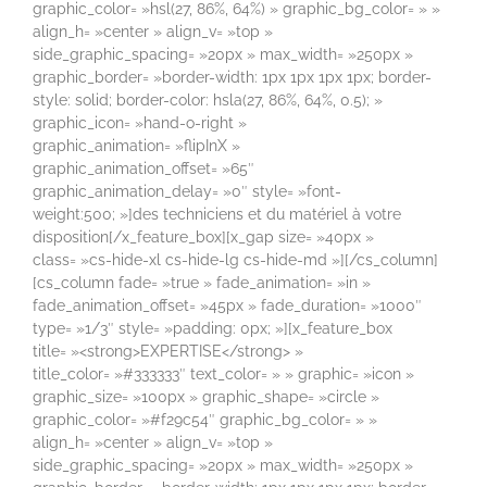
graphic_color= »hsl(27, 86%, 64%) » graphic_bg_color= » »
align_h= »center » align_v= »top »
side_graphic_spacing= »20px » max_width= »250px »
graphic_border= »border-width: 1px 1px 1px 1px; border-
style: solid; border-color: hsla(27, 86%, 64%, 0.5); »
graphic_icon= »hand-o-right »
graphic_animation= »flipInX »
graphic_animation_offset= »65″
graphic_animation_delay= »0″ style= »font-
weight:500; »]des techniciens et du matériel à votre
disposition[/x_feature_box][x_gap size= »40px »
class= »cs-hide-xl cs-hide-lg cs-hide-md »][/cs_column]
[cs_column fade= »true » fade_animation= »in »
fade_animation_offset= »45px » fade_duration= »1000″
type= »1/3″ style= »padding: 0px; »][x_feature_box
title= »<strong>EXPERTISE</strong> »
title_color= »#333333″ text_color= » » graphic= »icon »
graphic_size= »100px » graphic_shape= »circle »
graphic_color= »#f29c54″ graphic_bg_color= » »
align_h= »center » align_v= »top »
side_graphic_spacing= »20px » max_width= »250px »