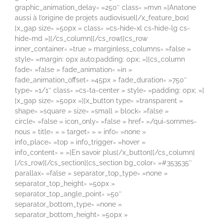
graphic_animation_delay= »250″ class= »mvn »]Anatone
aussi à l’origine de projets audiovisuel[/x_feature_box]
[x_gap size= »50px » class= »cs-hide-xl cs-hide-lg cs-
hide-md »][/cs_column][/cs_row][cs_row
inner_container= »true » marginless_columns= »false »
style= »margin: 0px auto;padding: 0px; »][cs_column
fade= »false » fade_animation= »in »
fade_animation_offset= »45px » fade_duration= »750″
type= »1/1″ class= »cs-ta-center » style= »padding: 0px; »]
[x_gap size= »50px »][x_button type= »transparent »
shape= »square » size= »small » block= »false »
circle= »false » icon_only= »false » href= »/qui-sommes-
nous » title= » » target= » » info= »none »
info_place= »top » info_trigger= »hover »
info_content= » »]En savoir plus[/x_button][/cs_column]
[/cs_row][/cs_section][cs_section bg_color= »#353535″
parallax= »false » separator_top_type= »none »
separator_top_height= »50px »
separator_top_angle_point= »50″
separator_bottom_type= »none »
separator_bottom_height= »50px »