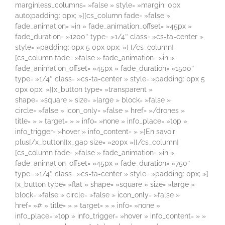
marginless_columns= »false » style= »margin: 0px
auto;padding: 0px; »][cs_column fade= »false »
fade_animation= »in » fade_animation_offset= »45px »
fade_duration= »1200″ type= »1/4″ class= »cs-ta-center »
style= »padding: 0px 5 0px 0px; »] [/cs_column]
[cs_column fade= »false » fade_animation= »in »
fade_animation_offset= »45px » fade_duration= »1500″
type= »1/4″ class= »cs-ta-center » style= »padding: 0px 5
0px 0px; »][x_button type= »transparent »
shape= »square » size= »large » block= »false »
circle= »false » icon_only= »false » href= »/drones »
title= » » target= » » info= »none » info_place= »top »
info_trigger= »hover » info_content= » »]En savoir
plus[/x_button][x_gap size= »20px »][/cs_column]
[cs_column fade= »false » fade_animation= »in »
fade_animation_offset= »45px » fade_duration= »750″
type= »1/4″ class= »cs-ta-center » style= »padding: 0px; »]
[x_button type= »flat » shape= »square » size= »large »
block= »false » circle= »false » icon_only= »false »
href= »# » title= » » target= » » info= »none »
info_place= »top » info_trigger= »hover » info_content= » »