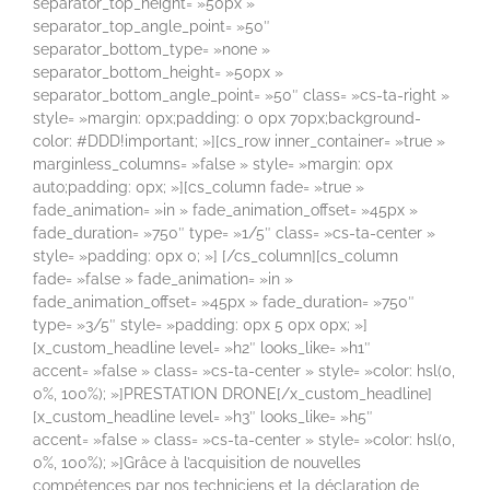
separator_top_height= »50px »
separator_top_angle_point= »50″
separator_bottom_type= »none »
separator_bottom_height= »50px »
separator_bottom_angle_point= »50″ class= »cs-ta-right »
style= »margin: 0px;padding: 0 0px 70px;background-
color: #DDD!important; »][cs_row inner_container= »true »
marginless_columns= »false » style= »margin: 0px
auto;padding: 0px; »][cs_column fade= »true »
fade_animation= »in » fade_animation_offset= »45px »
fade_duration= »750″ type= »1/5″ class= »cs-ta-center »
style= »padding: 0px 0; »] [/cs_column][cs_column
fade= »false » fade_animation= »in »
fade_animation_offset= »45px » fade_duration= »750″
type= »3/5″ style= »padding: 0px 5 0px 0px; »]
[x_custom_headline level= »h2″ looks_like= »h1″
accent= »false » class= »cs-ta-center » style= »color: hsl(0,
0%, 100%); »]PRESTATION DRONE[/x_custom_headline]
[x_custom_headline level= »h3″ looks_like= »h5″
accent= »false » class= »cs-ta-center » style= »color: hsl(0,
0%, 100%); »]Grâce à l’acquisition de nouvelles
compétences par nos techniciens et la déclaration de