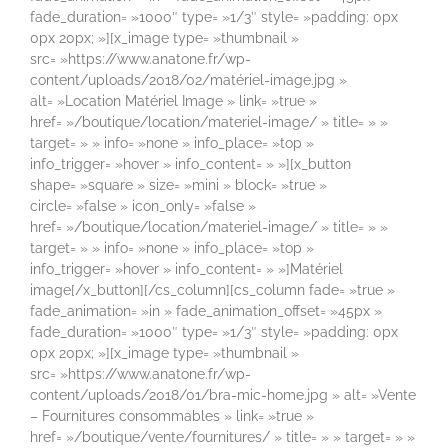
fade_duration= »1000″ type= »1/3″ style= »padding: 0px
0px 20px; »][x_image type= »thumbnail »
src= »https://www.anatone.fr/wp-
content/uploads/2018/02/matériel-image.jpg »
alt= »Location Matériel Image » link= »true »
href= »/boutique/location/materiel-image/ » title= » »
target= » » info= »none » info_place= »top »
info_trigger= »hover » info_content= » »][x_button
shape= »square » size= »mini » block= »true »
circle= »false » icon_only= »false »
href= »/boutique/location/materiel-image/ » title= » »
target= » » info= »none » info_place= »top »
info_trigger= »hover » info_content= » »]Matériel
image[/x_button][/cs_column][cs_column fade= »true »
fade_animation= »in » fade_animation_offset= »45px »
fade_duration= »1000″ type= »1/3″ style= »padding: 0px
0px 20px; »][x_image type= »thumbnail »
src= »https://www.anatone.fr/wp-
content/uploads/2018/01/bra-mic-home.jpg » alt= »Vente
– Fournitures consommables » link= »true »
href= »/boutique/vente/fournitures/ » title= » » target= » »