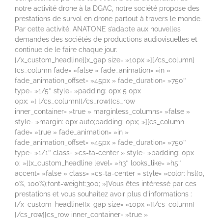
notre activité drone à la DGAC, notre société propose des
prestations de survol en drone partout à travers le monde.
Par cette activité, ANATONE s’adapte aux nouvelles
demandes des sociétés de productions audiovisuelles et
continue de le faire chaque jour.
[/x_custom_headline][x_gap size= »10px »][/cs_column]
[cs_column fade= »false » fade_animation= »in »
fade_animation_offset= »45px » fade_duration= »750″
type= »1/5″ style= »padding: 0px 5 0px
0px; »] [/cs_column][/cs_row][cs_row
inner_container= »true » marginless_columns= »false »
style= »margin: 0px auto;padding: 0px; »][cs_column
fade= »true » fade_animation= »in »
fade_animation_offset= »45px » fade_duration= »750″
type= »1/1″ class= »cs-ta-center » style= »padding: 0px
0; »][x_custom_headline level= »h3″ looks_like= »h5″
accent= »false » class= »cs-ta-center » style= »color: hsl(0,
0%, 100%);font-weight:300; »]Vous êtes intéressé par ces
prestations et vous souhaitez avoir plus d’informations :
[/x_custom_headline][x_gap size= »10px »][/cs_column]
[/cs_row][cs_row inner_container= »true »