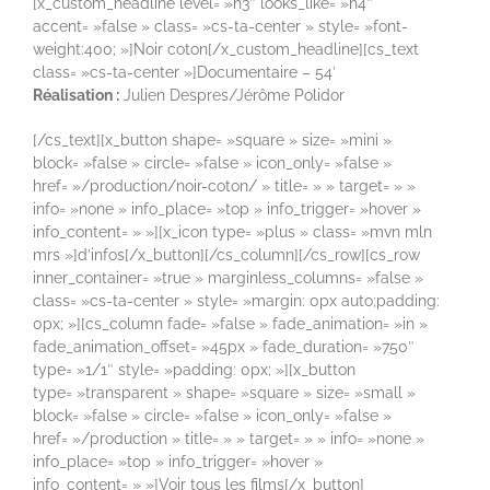
[x_custom_headline level= »h3″ looks_like= »h4″
accent= »false » class= »cs-ta-center » style= »font-
weight:400; »]Noir coton[/x_custom_headline][cs_text
class= »cs-ta-center »]Documentaire – 54′
Réalisation :
Julien Despres/Jérôme Polidor
[/cs_text][x_button shape= »square » size= »mini »
block= »false » circle= »false » icon_only= »false »
href= »/production/noir-coton/ » title= » » target= » »
info= »none » info_place= »top » info_trigger= »hover »
info_content= » »][x_icon type= »plus » class= »mvn mln
mrs »]d’infos[/x_button][/cs_column][/cs_row][cs_row
inner_container= »true » marginless_columns= »false »
class= »cs-ta-center » style= »margin: 0px auto;padding:
0px; »][cs_column fade= »false » fade_animation= »in »
fade_animation_offset= »45px » fade_duration= »750″
type= »1/1″ style= »padding: 0px; »][x_button
type= »transparent » shape= »square » size= »small »
block= »false » circle= »false » icon_only= »false »
href= »/production » title= » » target= » » info= »none »
info_place= »top » info_trigger= »hover »
info_content= » »]Voir tous les films[/x_button]