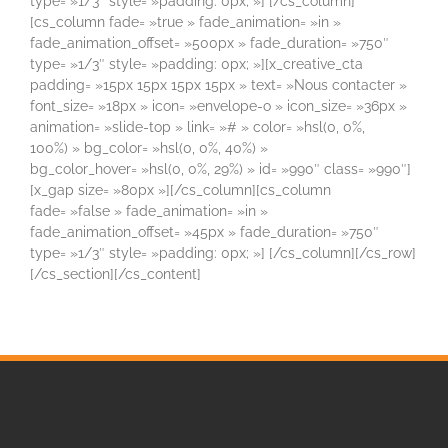
type= »1/3″ style= »padding: 0px; »] [/cs_column]
[cs_column fade= »true » fade_animation= »in »
fade_animation_offset= »500px » fade_duration= »750″
type= »1/3″ style= »padding: 0px; »][x_creative_cta
padding= »15px 15px 15px 15px » text= »Nous contacter »
font_size= »18px » icon= »envelope-o » icon_size= »36px »
animation= »slide-top » link= »# » color= »hsl(0, 0%,
100%) » bg_color= »hsl(0, 0%, 40%) »
bg_color_hover= »hsl(0, 0%, 29%) » id= »990″ class= »990″]
[x_gap size= »80px »][/cs_column][cs_column
fade= »false » fade_animation= »in »
fade_animation_offset= »45px » fade_duration= »750″
type= »1/3″ style= »padding: 0px; »] [/cs_column][/cs_row]
[/cs_section][/cs_content]