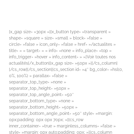
[x_gap size= »30px »][x_button type= »transparent »
shape= »square » size= »small » block= »false »
circle= »false » icon_only= »false » href= »/actualites »
title= » » target= » » info= »none » info_place= »top »
info_trigger= »hover » info_content= » »]Voir toutes nos
actualités[/x_button][x_gap size= »50px »][/cs_column]
[/cs_row][/cs_section][cs_section id= »4″ bg_color= »hsl(0,
0%, 100%) » parallax= »false »
separator_top_type= »none »
separator_top_height= »50px »
separator_top_angle_point= »50″
separator_bottom_type= »none »
separator_bottom_height= »50px »
separator_bottom_angle_point= »50″ style= »margin:
0px;padding: 0px 0px 70px; »][cs_row
inner_container= »true » marginless_columns= »false »
style= »margin: 0px auto;padding: 0px; »][cs_column