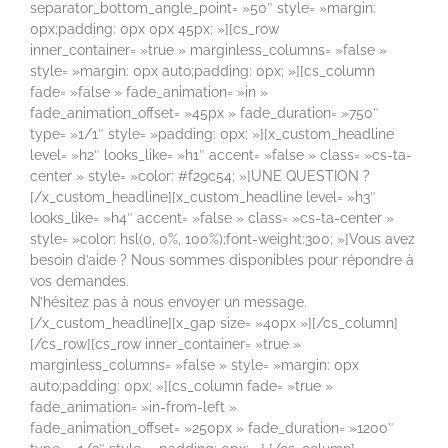
separator_bottom_angle_point= »50″ style= »margin:
0px;padding: 0px 0px 45px; »][cs_row
inner_container= »true » marginless_columns= »false »
style= »margin: 0px auto;padding: 0px; »][cs_column
fade= »false » fade_animation= »in »
fade_animation_offset= »45px » fade_duration= »750″
type= »1/1″ style= »padding: 0px; »][x_custom_headline
level= »h2″ looks_like= »h1″ accent= »false » class= »cs-ta-
center » style= »color: #f29c54; »]UNE QUESTION ?
[/x_custom_headline][x_custom_headline level= »h3″
looks_like= »h4″ accent= »false » class= »cs-ta-center »
style= »color: hsl(0, 0%, 100%);font-weight:300; »]Vous avez
besoin d’aide ? Nous sommes disponibles pour répondre à
vos demandes.
N’hésitez pas à nous envoyer un message.
[/x_custom_headline][x_gap size= »40px »][/cs_column]
[/cs_row][cs_row inner_container= »true »
marginless_columns= »false » style= »margin: 0px
auto;padding: 0px; »][cs_column fade= »true »
fade_animation= »in-from-left »
fade_animation_offset= »250px » fade_duration= »1200″