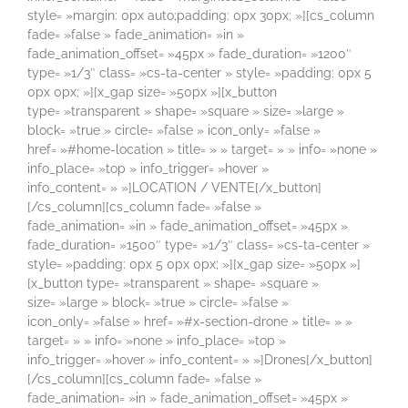
style= »margin: 0px auto;padding: 0px 30px; »][cs_column
fade= »false » fade_animation= »in »
fade_animation_offset= »45px » fade_duration= »1200″
type= »1/3″ class= »cs-ta-center » style= »padding: 0px 5
0px 0px; »][x_gap size= »50px »][x_button
type= »transparent » shape= »square » size= »large »
block= »true » circle= »false » icon_only= »false »
href= »#home-location » title= » » target= » » info= »none »
info_place= »top » info_trigger= »hover »
info_content= » »]LOCATION / VENTE[/x_button]
[/cs_column][cs_column fade= »false »
fade_animation= »in » fade_animation_offset= »45px »
fade_duration= »1500″ type= »1/3″ class= »cs-ta-center »
style= »padding: 0px 5 0px 0px; »][x_gap size= »50px »]
[x_button type= »transparent » shape= »square »
size= »large » block= »true » circle= »false »
icon_only= »false » href= »#x-section-drone » title= » »
target= » » info= »none » info_place= »top »
info_trigger= »hover » info_content= » »]Drones[/x_button]
[/cs_column][cs_column fade= »false »
fade_animation= »in » fade_animation_offset= »45px »