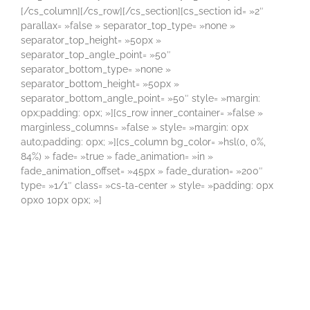
[/cs_column][/cs_row][/cs_section][cs_section id= »2″
parallax= »false » separator_top_type= »none »
separator_top_height= »50px »
separator_top_angle_point= »50″
separator_bottom_type= »none »
separator_bottom_height= »50px »
separator_bottom_angle_point= »50″ style= »margin:
0px;padding: 0px; »][cs_row inner_container= »false »
marginless_columns= »false » style= »margin: 0px
auto;padding: 0px; »][cs_column bg_color= »hsl(0, 0%,
84%) » fade= »true » fade_animation= »in »
fade_animation_offset= »45px » fade_duration= »200″
type= »1/1″ class= »cs-ta-center » style= »padding: 0px
0px0 10px 0px; »]