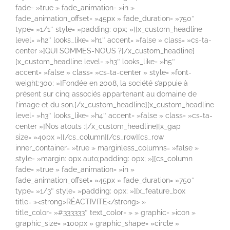
fade= »true » fade_animation= »in »
fade_animation_offset= »45px » fade_duration= »750″
type= »1/1″ style= »padding: 0px; »][x_custom_headline
level= »h2″ looks_like= »h1″ accent= »false » class= »cs-ta-
center »]QUI SOMMES-NOUS ?[/x_custom_headline]
[x_custom_headline level= »h3″ looks_like= »h5″
accent= »false » class= »cs-ta-center » style= »font-
weight:300; »]Fondée en 2008, la société s’appuie à
présent sur cinq associés appartenant au domaine de
l’image et du son.[/x_custom_headline][x_custom_headline
level= »h3″ looks_like= »h4″ accent= »false » class= »cs-ta-
center »]Nos atouts :[/x_custom_headline][x_gap
size= »40px »][/cs_column][/cs_row][cs_row
inner_container= »true » marginless_columns= »false »
style= »margin: 0px auto;padding: 0px; »][cs_column
fade= »true » fade_animation= »in »
fade_animation_offset= »45px » fade_duration= »750″
type= »1/3″ style= »padding: 0px; »][x_feature_box
title= »<strong>RÉACTIVITE</strong> »
title_color= »#333333″ text_color= » » graphic= »icon »
graphic_size= »100px » graphic_shape= »circle »