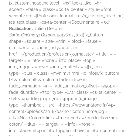
[x_custom_headline level= »h3″ looks_like= »h4″
accent= »false » class= »cs-ta-center » style= »font-
weight:400; »]Profession Journaliste[/x_custom_headline]
[cs_text class= »cs-ta-center »]Documentaire – 66′
Réalisation :
Julien Despres
Sortie Cinéma 31 Octobre 2012
[/cs_text][x_button
shape= »square » size= »mini » block= »false »
circle= »false » icon_only= »false »
href= »/production/profession-journaliste/ » title= » »
target= » » info= »none » info_place= »top »
info_trigger= »hover » info_content= » »][x_icon
type= »plus » class= »mvn mln mrs »]d’infos[/x_button]
[/cs_column][cs_column fade= »true »
fade_animation= »in » fade_animation_offset= »250px »
fade_duration= »750″ type= »1/2″ class= »cs-ta-center »
style= »padding: 0px 70px 40px; »][x_image
type= »thumbnail » src= »https://www.anatone.fr/wp-
content/uploads/2018/02/noir-coton-home.jpg »
alt= »Noir Coton » link= »true » href= »/production/noir-
coton/ » title= » » target= » » info= »none »
info_place= »top » info_trigger= »hover » info_content= » »]