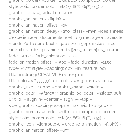
graphic_border= »border-width: 1px 1px 1px 1px; border-
style: solid; border-color: hsla(27, 86%, 64%, 0.5); »
graphic_icon= »graduation-cap »
graphic_animation= »flipInX »
graphic_animation_offset= »65″
graphic_animation_delay= »250″ class= »mvn »]des années
d’expérience en documentaire et long métrage à travers le
monde[/x_feature_box][x_gap size= »50px » class= »cs-
hide-xl cs-hide-lg cs-hide-md »][/cs_column][cs_column
fade= »true » fade_animation= »in »
fade_animation_offset= »45px » fade_duration= »1250″
type= »1/3″ style= »padding: 0px; »][x_feature_box
title= »<strong>CRÉATIVITE</strong> »
title_color= »#333333″ text_color= » » graphic= »icon »
graphic_size= »100px » graphic_shape= »circle »
graphic_color= »#f29c54″ graphic_bg_color= »hsla(27, 86%,
64%, 0) » align_h= »center » align_v= »top »
side_graphic_spacing= »20px » max_width= »250px »
graphic_border= »border-width: 1px 1px 1px 1px; border-
style: solid; border-color: hsla(27, 86%, 64%, 0.53); »
graphic_icon= »lightbulb-o » graphic_animation= »flipInX »
graphic_animation_offset= »65″