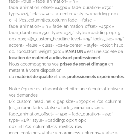
fade= »true » fade_animation= »in »
fade_animation_offset= »45px » fade_duration= »750″
type= »1/5″ class= »cs-ta-center » style= »padding: 0px
0; »] [/cs_column][cs_column fade= »false »
fade_animation= »in » fade_animation_offset= »45px »
fade_duration= »750″ type= »3/5″ style= »padding: 0px 5
0px 0px; »][x_custom_headline level= »h5″ looks_like= »h5″
accent= »false » class= »cs-ta-center » style= »color: hsl(0,
0%, 100%);font-weight:300; »]
ANATONE
est une société de
location de matériel audiovisuel professionnel
.
Nous accompagnons vos
prises de son et d’image
en
mettant à votre disposition
du
matériel de qualité
et des
professionnels expérimentés
.
Notre équipe est disponible et offre une écoute attentive à
vos demandes.
[/x_custom_headline][x_gap size= »250px »][/cs_column]
[cs_column fade= »false » fade_animation= »in »
fade_animation_offset= »45px » fade_duration= »750″
type= »1/5″ style= »padding: 0px 5 0px
0px; »] [/cs_column][/cs_row][cs_row
inner_container= »false » marginless_columns= »false »