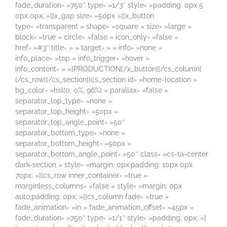
fade_duration= »750″ type= »1/3″ style= »padding: 0px 5
0px 0px; »][x_gap size= »50px »][x_button
type= »transparent » shape= »square » size= »large »
block= »true » circle= »false » icon_only= »false »
href= »#3″ title= » » target= » » info= »none »
info_place= »top » info_trigger= »hover »
info_content= » »]PRODUCTION[/x_button][/cs_column]
[/cs_row][/cs_section][cs_section id= »home-location »
bg_color= »hsl(0, 0%, 96%) » parallax= »false »
separator_top_type= »none »
separator_top_height= »50px »
separator_top_angle_point= »50″
separator_bottom_type= »none »
separator_bottom_height= »50px »
separator_bottom_angle_point= »50″ class= »cs-ta-center
dark-section » style= »margin: 0px;padding: 10px 0px
70px; »][cs_row inner_container= »true »
marginless_columns= »false » style= »margin: 0px
auto;padding: 0px; »][cs_column fade= »true »
fade_animation= »in » fade_animation_offset= »45px »
fade_duration= »750″ type= »1/1″ style= »padding: 0px; »]