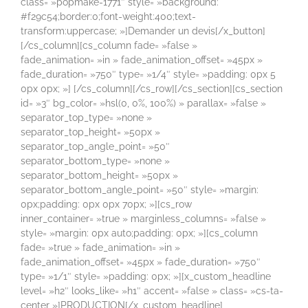
class= »popmake-1771″ style= »background:
#f29c54;border:0;font-weight:400;text-
transform:uppercase; »]Demander un devis[/x_button]
[/cs_column][cs_column fade= »false »
fade_animation= »in » fade_animation_offset= »45px »
fade_duration= »750″ type= »1/4″ style= »padding: 0px 5
0px 0px; »] [/cs_column][/cs_row][/cs_section][cs_section
id= »3″ bg_color= »hsl(0, 0%, 100%) » parallax= »false »
separator_top_type= »none »
separator_top_height= »50px »
separator_top_angle_point= »50″
separator_bottom_type= »none »
separator_bottom_height= »50px »
separator_bottom_angle_point= »50″ style= »margin:
0px;padding: 0px 0px 70px; »][cs_row
inner_container= »true » marginless_columns= »false »
style= »margin: 0px auto;padding: 0px; »][cs_column
fade= »true » fade_animation= »in »
fade_animation_offset= »45px » fade_duration= »750″
type= »1/1″ style= »padding: 0px; »][x_custom_headline
level= »h2″ looks_like= »h1″ accent= »false » class= »cs-ta-
center »]PRODUCTION[/x_custom_headline]