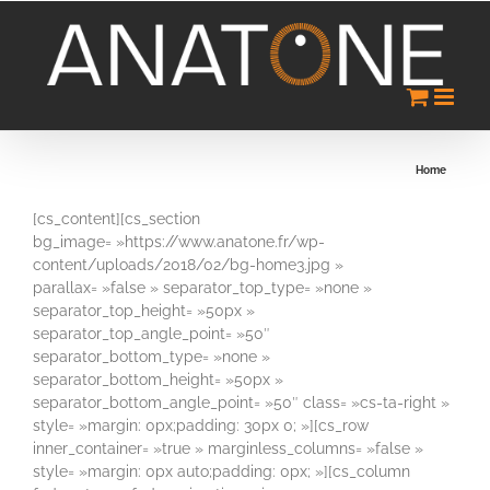
Passer
au
contenu
Home
[cs_content][cs_section
bg_image= »https://www.anatone.fr/wp-
content/uploads/2018/02/bg-home3.jpg »
parallax= »false » separator_top_type= »none »
separator_top_height= »50px »
separator_top_angle_point= »50″
separator_bottom_type= »none »
separator_bottom_height= »50px »
separator_bottom_angle_point= »50″ class= »cs-ta-right »
style= »margin: 0px;padding: 30px 0; »][cs_row
inner_container= »true » marginless_columns= »false »
style= »margin: 0px auto;padding: 0px; »][cs_column