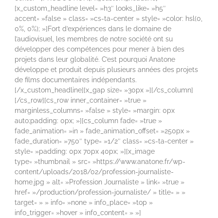
[x_custom_headline level= »h3″ looks_like= »h5″
accent= »false » class= »cs-ta-center » style= »color: hsl(0,
0%, 0%); »]Fort d’expériences dans le domaine de
l’audiovisuel, les membres de notre société ont su
développer des compétences pour mener à bien des
projets dans leur globalité. C’est pourquoi Anatone
développe et produit depuis plusieurs années des projets
de films documentaires indépendants.
[/x_custom_headline][x_gap size= »30px »][/cs_column]
[/cs_row][cs_row inner_container= »true »
marginless_columns= »false » style= »margin: 0px
auto;padding: 0px; »][cs_column fade= »true »
fade_animation= »in » fade_animation_offset= »250px »
fade_duration= »750″ type= »1/2″ class= »cs-ta-center »
style= »padding: 0px 70px 40px; »][x_image
type= »thumbnail » src= »https://www.anatone.fr/wp-
content/uploads/2018/02/profession-journaliste-
home.jpg » alt= »Profession Journaliste » link= »true »
href= »/production/profession-journaliste/ » title= » »
target= » » info= »none » info_place= »top »
info_trigger= »hover » info_content= » »]