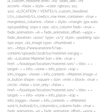
[x_custom_headline level= »h2″ looks_like= »h1″
accent= »false » style= »color: rgb(101, 101,
101); »]LOCATION / VENTE[/x_custom_headline]
[/cs_column][/cs_row][cs_row inner_container= »true »
marginless_columns= »false » style= »margin: 5px auto
0px;padding: 20px 0 0px; »][cs_column fade= »true »
fade_animation= »in » fade_animation_offset= »45px »
fade_duration= »1000″ type= »1/3″ style= »padding: 0px
0px 20px; »][x_image type= »thumbnail »
src= »https://www.anatone.fr/wp-
content/uploads/2018/02/matériel-son.jpg »
alt= »Location Matériel Son » link= »true »
href= »/boutique/location/materiel-son/ » title= » »
target= » » info= »none » info_place= »top »
info_trigger= »hover » info_content= »Matériel image »]
[x_button shape= »square » size= »mini » block= »true »
circle= »false » icon_only= »false »
href= »/boutique/location/materiel-son/ » title= » »
target= » » info= »none » info_place= »top »
info_trigger= »hover » info_content= » »]Matériel
son[/x_button][/cs_column][cs_column fade= »true »
fade_animation= »in » fade_animation_offset= »45px »