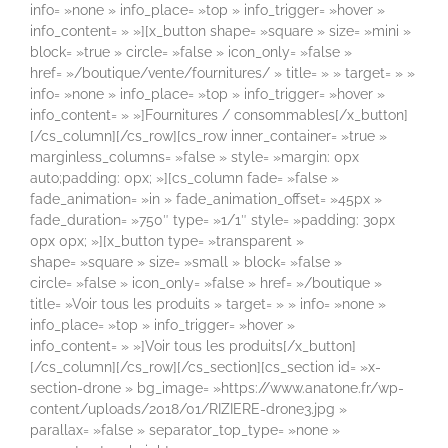
info= »none » info_place= »top » info_trigger= »hover »
info_content= » »][x_button shape= »square » size= »mini »
block= »true » circle= »false » icon_only= »false »
href= »/boutique/vente/fournitures/ » title= » » target= » »
info= »none » info_place= »top » info_trigger= »hover »
info_content= » »]Fournitures / consommables[/x_button]
[/cs_column][/cs_row][cs_row inner_container= »true »
marginless_columns= »false » style= »margin: 0px
auto;padding: 0px; »][cs_column fade= »false »
fade_animation= »in » fade_animation_offset= »45px »
fade_duration= »750″ type= »1/1″ style= »padding: 30px
0px 0px; »][x_button type= »transparent »
shape= »square » size= »small » block= »false »
circle= »false » icon_only= »false » href= »/boutique »
title= »Voir tous les produits » target= » » info= »none »
info_place= »top » info_trigger= »hover »
info_content= » »]Voir tous les produits[/x_button]
[/cs_column][/cs_row][/cs_section][cs_section id= »x-
section-drone » bg_image= »https://www.anatone.fr/wp-
content/uploads/2018/01/RIZIERE-drone3.jpg »
parallax= »false » separator_top_type= »none »