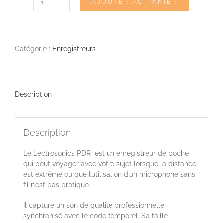
AJOUTER AU PANIER
quantité
de
LECTROSONICS
PDR
-
Catégorie :
Enregistreurs
Mini-
enregistreur
Description
Description
Le Lectrosonics PDR est un enregistreur de poche
qui peut voyager avec votre sujet lorsque la distance
est extrême ou que l’utilisation d’un microphone sans
fil n’est pas pratique.
Il capture un son de qualité professionnelle,
synchronisé avec le code temporel. Sa taille