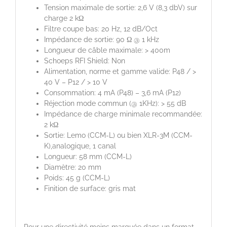
Tension maximale de sortie: 2,6 V (8,3 dbV) sur
charge 2 kΩ
Filtre coupe bas: 20 Hz, 12 dB/Oct
Impédance de sortie: 90 Ω @ 1 kHz
Longueur de câble maximale: > 400m
Schoeps RFI Shield: Non
Alimentation, norme et gamme valide: P48 / >
40 V – P12 / > 10 V
Consommation: 4 mA (P48) – 3,6 mA (P12)
Réjection mode commun (@ 1KHz): > 55 dB
Impédance de charge minimale recommandée:
2 kΩ
Sortie: Lemo (CCM-L) ou bien XLR-3M (CCM-
K),analogique, 1 canal
Longueur: 58 mm (CCM-L)
Diamètre: 20 mm
Poids: 45 g (CCM-L)
Finition de surface: gris mat
Pour une directivité moins marquée dans un format