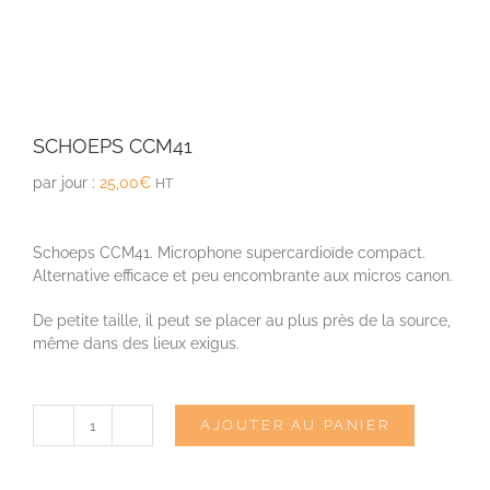
SCHOEPS CCM41
par jour :
25,00
€
HT
Schoeps CCM41. M
icrophone supercardioïde compact.
Alternative efficace et peu encombrante aux micros canon.
De petite taille, il peut se placer au plus près de la source,
même dans des lieux exigus.
AJOUTER AU PANIER
quantité
de
SCHOEPS