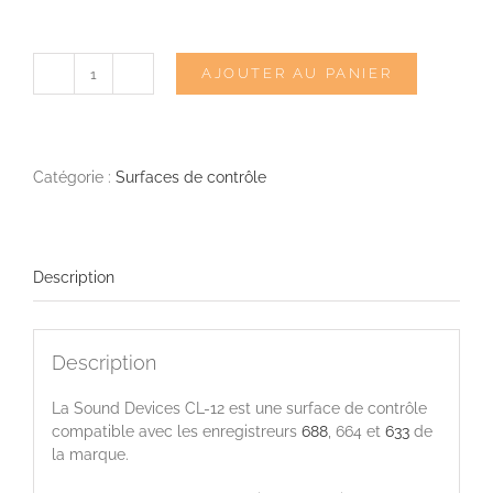
AJOUTER AU PANIER
quantité
de
SOUND
DEVICES
CL-
Catégorie :
Surfaces de contrôle
12
Description
Description
La Sound Devices CL-12 est une surface de contrôle
compatible avec les enregistreurs
688
, 664 et
633
de
la marque.