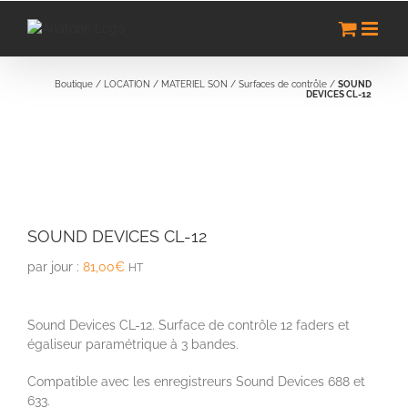
Passer
au
contenu
Boutique
/
LOCATION
/
MATERIEL SON
/
Surfaces de contrôle
/
SOUND
DEVICES CL-12
SOUND DEVICES CL-12
par jour :
81,00
€
HT
Sound Devices CL-12. Surface de contrôle 12 faders et
égaliseur paramétrique à 3 bandes.
Compatible avec les enregistreurs Sound Devices 688 et
633.