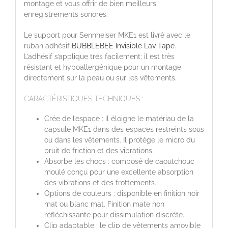
montage et vous offrir de bien meilleurs
enregistrements sonores.
Le support pour Sennheiser MKE1 est livré avec le
ruban adhésif
BUBBLEBEE Invisible Lav Tape
.
L’adhésif s’applique très facilement; il est très
résistant et hypoallergénique pour un montage
directement sur la peau ou sur les vêtements.
CARACTÉRISTIQUES TECHNIQUES :
Crée de l’espace : i
l éloigne le matériau de la
capsule MKE1 dans des espaces restreints sous
ou dans les vêtements. Il protège le micro du
bruit de friction et des vibrations.
Absorbe les chocs : c
omposé de caoutchouc
moulé conçu pour une excellente absorption
des vibrations et des frottements.
Options de couleurs : d
isponible en finition noir
mat ou blanc mat.
F
inition mate non
réfléchissante pour dissimulation discrète.
Clip adaptable : l
e clip de vêtements amovible