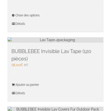
Ce
Choix des options
produit
a
Détails
plusieu
variati
Les
option
peuven
BUBBLEBEE Invisible Lav Tape (120
être
pièces)
choisie
28,00
€
HT
sur
la
page
du
Ajouter au panier
produit
Détails