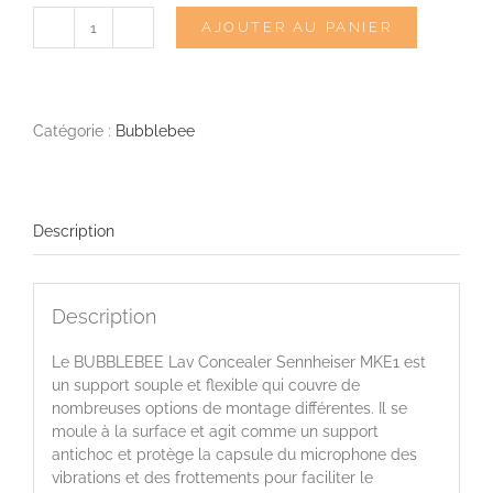
AJOUTER AU PANIER
quantité
de
BUBBLEBEE
Lav
Concealer
Catégorie :
Bubblebee
MKE1
(pack
de
6)
Description
Description
Le BUBBLEBEE Lav Concealer Sennheiser MKE1 est
un
support souple et flexible qui couvre de
nombreuses options de montage différentes. Il se
moule à la surface et agit comme un support
antichoc et protège la capsule du microphone des
vibrations et des frottements pour faciliter le