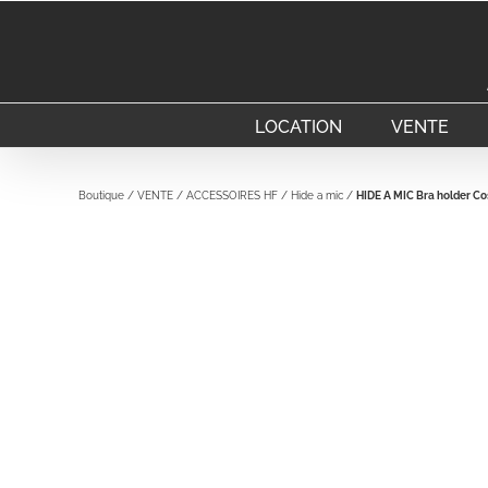
Passer
au
contenu
LOCATION
VENTE
Boutique
/
VENTE
/
ACCESSOIRES HF
/
Hide a mic
/
HIDE A MIC Bra holder Co