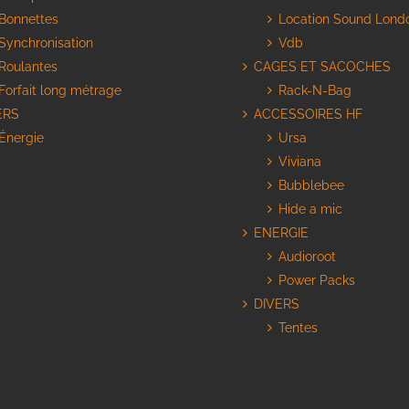
Bonnettes
Location Sound Lond
Synchronisation
Vdb
Roulantes
CAGES ET SACOCHES
Forfait long métrage
Rack-N-Bag
ERS
ACCESSOIRES HF
Énergie
Ursa
Viviana
Bubblebee
Hide a mic
ENERGIE
Audioroot
Power Packs
DIVERS
Tentes