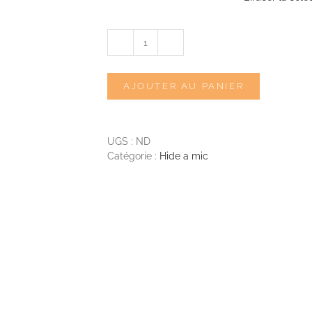
quantité
de
HIDE
AJOUTER AU PANIER
A
MIC
Bra
holder
UGS :
ND
Cos11
Catégorie :
Hide a mic