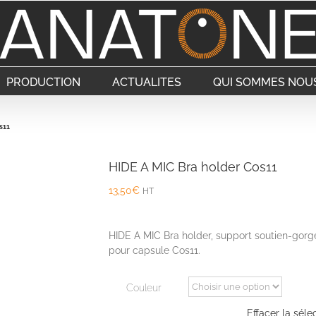
PRODUCTION
ACTUALITES
QUI SOMMES NOUS
s11
HIDE A MIC Bra holder Cos11
13,50
€
HT
HIDE A MIC Bra holder, support soutien-gorg
pour capsule Cos11.
Couleur
Effacer la séle