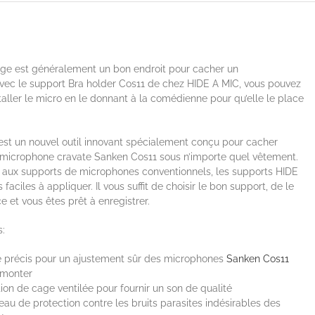
rge est généralement un bon endroit pour cacher un
vec le support Bra holder Cos11 de chez HIDE A MIC, vous pouvez
taller le micro en le donnant à la comédienne pour qu’elle le place
est un nouvel outil innovant spécialement conçu pour cacher
 microphone cravate Sanken Cos11 sous n’importe quel vêtement.
 aux supports de microphones conventionnels, les supports HIDE
 faciles à appliquer. Il vous suffit de choisir le bon support, de le
e et vous êtes prêt à enregistrer.
s:
 précis pour un ajustement sûr des microphones
Sanken Cos11
 monter
on de cage ventilée pour fournir un son de qualité
eau de protection contre les bruits parasites indésirables des