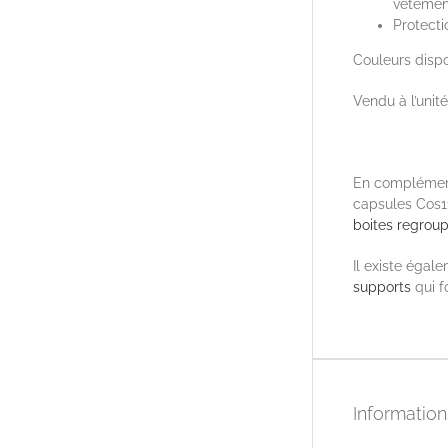
vêtemen
Protect
Couleurs dispon
Vendu à l’unité
En complément
capsules Cos1
boites regroup
Il existe égal
supports
qui f
Informatio