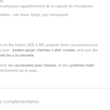
ts
ion physique supplémentaire de la capsule du microphone
ibles : noir, blanc, beige, gris, transparent.
 du Bra holder, HIDE A MIC propose divers accessoires pour
1 pour :
soutien-gorge
,
chemise
,
t-shirt
,
cravate
, ainsi que des
ant les 4 accessoires
.
ement des
accessoires pour cheveux
, et des
systèmes multi-
onctionnent sur la peau.
ns complémentaires