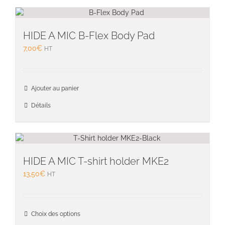
HIDE A MIC B-Flex Body Pad
7,00
€
HT
Ajouter au panier
Détails
HIDE A MIC T-shirt holder MKE2
13,50
€
HT
Ce
Choix des options
produit