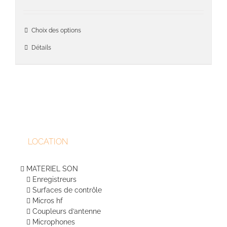
la
page
du
Ce
Choix des options
produit
produit
a
Détails
plusieu
variati
Les
option
peuven
être
choisie
sur
LOCATION
la
page
du
MATERIEL SON
produit
Enregistreurs
Surfaces de contrôle
Micros hf
Coupleurs d’antenne
Microphones