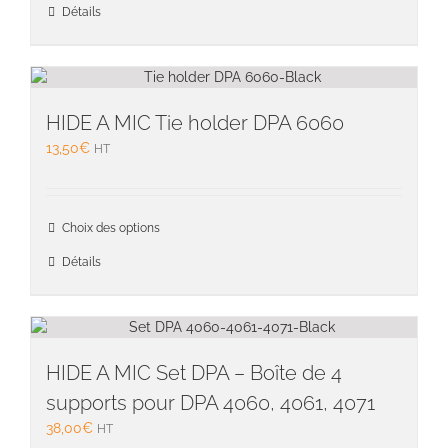
a
Détails
plusieu
variati
Les
option
peuven
HIDE A MIC Tie holder DPA 6060
être
13,50
€
HT
choisie
sur
la
Ce
page
Choix des options
produit
du
a
Détails
produit
plusieu
variati
Les
option
peuven
HIDE A MIC Set DPA – Boîte de 4
être
supports pour DPA 4060, 4061, 4071
choisie
38,00
€
HT
sur