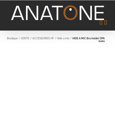
Passer
au
contenu
Boutique
/
VENTE
/
ACCESSOIRES HF
/
Hide a mic
/
HIDE A MIC Bra holder DPA
6060