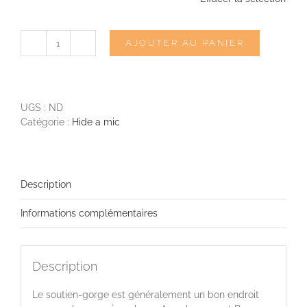
AJOUTER AU PANIER
quantité
de
HIDE
A
MIC
UGS :
ND
Bra
Catégorie :
Hide a mic
holder
DPA
6060
Description
Informations complémentaires
Description
Le soutien-gorge est généralement un bon endroit