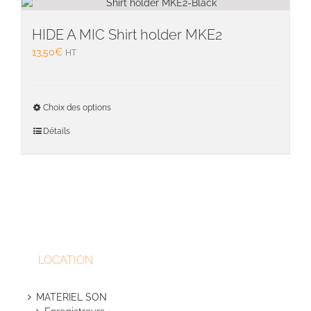
Les
option
peuven
HIDE A MIC Shirt holder MKE2
être
13,50
€
HT
choisie
sur
la
Ce
page
Choix des options
produit
du
a
Détails
produit
plusieu
variati
Les
option
peuven
être
choisie
sur
LOCATION
la
page
du
MATERIEL SON
produit