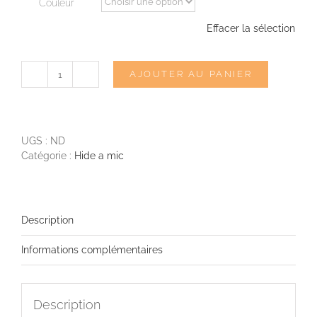
Couleur
Effacer la sélection
AJOUTER AU PANIER
quantité
de
HIDE
A
MIC
UGS :
ND
Tie
Catégorie :
Hide a mic
holder
MKE2
Description
Informations complémentaires
Description