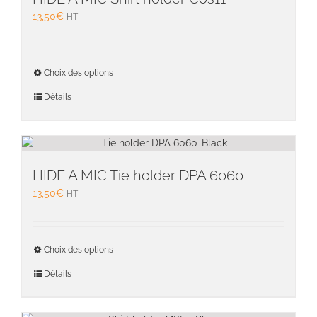
être
13,50
€
HT
choisie
sur
la
Ce
page
Choix des options
produit
du
a
Détails
produit
plusieu
variati
Les
option
peuven
HIDE A MIC Tie holder DPA 6060
être
13,50
€
HT
choisie
sur
la
Ce
page
Choix des options
produit
du
a
Détails
produit
plusieu
variati