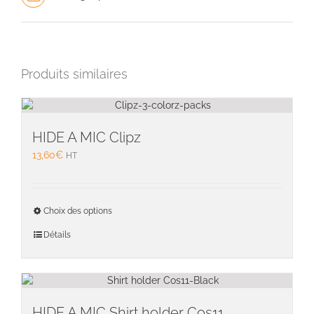
Produits similaires
HIDE A MIC Clipz
13,60
€
HT
Ce
Choix des options
produit
a
Détails
plusieu
variati
Les
option
peuven
HIDE A MIC Shirt holder Cos11