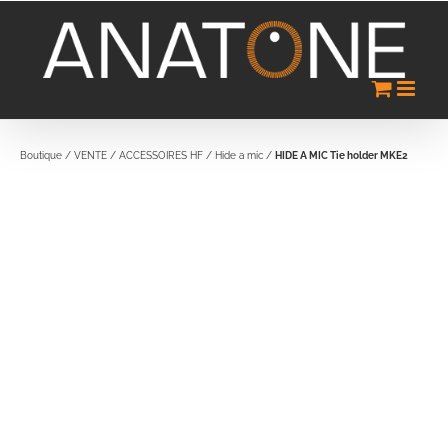
Passer
au
contenu
Boutique
/
VENTE
/
ACCESSOIRES HF
/
Hide a mic
/
HIDE A MIC Tie holder MKE2