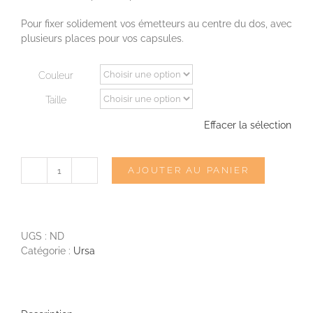
Pour fixer solidement vos émetteurs au centre du dos, avec
plusieurs places pour vos capsules.
Couleur
Taille
Effacer la sélection
AJOUTER AU PANIER
quantité
de
URSA
brassière
XStrap
UGS :
ND
Catégorie :
Ursa