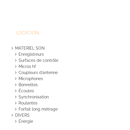
option
peuven
être
choisie
sur
LOCATION
la
page
du
MATERIEL SON
produit
Enregistreurs
Surfaces de contrôle
Micros hf
Coupleurs d’antenne
Microphones
Bonnettes
Écoutes
Synchronisation
Roulantes
Forfait long métrage
DIVERS
Énergie