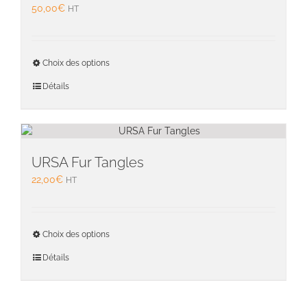
être
50,00
€
HT
choisie
sur
la
Ce
page
Choix des options
produit
du
a
Détails
produit
plusieu
variati
Les
option
peuven
URSA Fur Tangles
être
22,00
€
HT
choisie
sur
la
Ce
page
Choix des options
produit
du
a
Détails
produit
plusieu
variati
Les