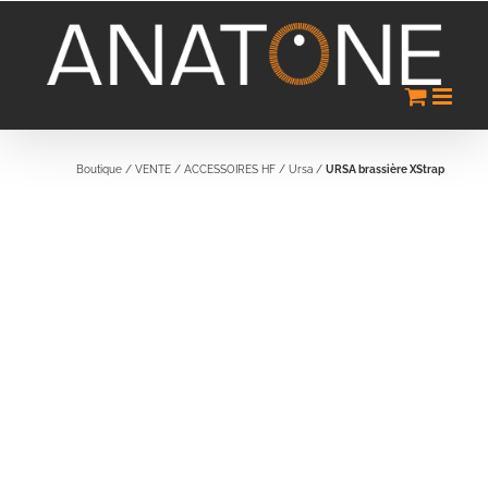
Passer
au
contenu
Boutique
/
VENTE
/
ACCESSOIRES HF
/
Ursa
/
URSA brassière XStrap