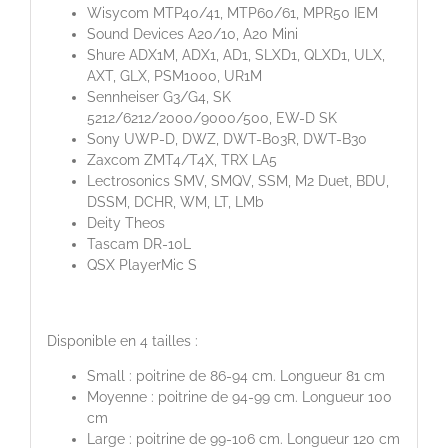
Wisycom MTP40/41, MTP60/61, MPR50 IEM
Sound Devices A20/10, A20 Mini
Shure ADX1M, ADX1, AD1, SLXD1, QLXD1, ULX,
AXT, GLX, PSM1000, UR1M
Sennheiser G3/G4, SK
5212/6212/2000/9000/500, EW-D SK
Sony UWP-D, DWZ, DWT-B03R, DWT-B30
Zaxcom ZMT4/T4X, TRX LA5
Lectrosonics SMV, SMQV, SSM, M2 Duet, BDU,
DSSM, DCHR, WM, LT, LMb
Deity Theos
Tascam DR-10L
QSX PlayerMic S
Disponible en 4 tailles :
Small : poitrine de 86-94 cm. Longueur 81 cm
Moyenne : poitrine de 94-99 cm. Longueur 100
cm
Large : poitrine de 99-106 cm. Longueur 120 cm