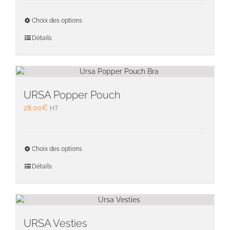
Ce
Choix des options
produit
a
Détails
plusieu
variati
Les
option
peuven
URSA Popper Pouch
être
28,00
€
HT
choisie
sur
la
Ce
page
Choix des options
produit
du
a
Détails
produit
plusieu
variati
Les
option
peuven
URSA Vesties