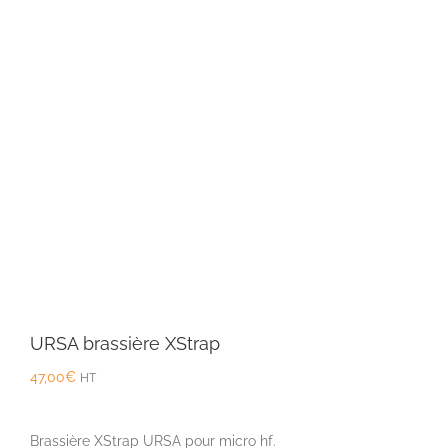
URSA brassière XStrap
47,00
€
HT
Brassière XStrap URSA pour micro hf.