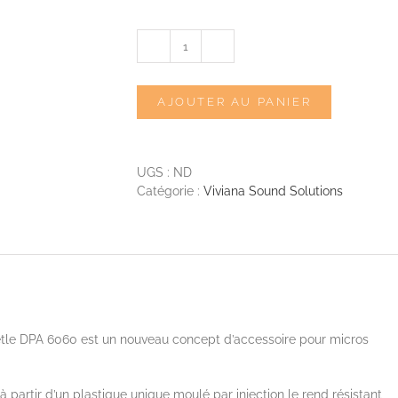
quantité
de
VIVIANA
AJOUTER AU PANIER
Beetle
DPA
6060
UGS :
ND
Catégorie :
Viviana Sound Solutions
etle DPA 6060 est un nouveau concept d’accessoire pour micros
à partir d’un plastique unique moulé par injection le rend résistant