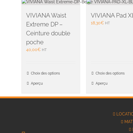
VIVIANA Waist
VIVIANA Pad X
18,30
€
Extreme DP –
HT
Ceinture double
poche
40,00
€
HT
Ce
Choix des options
Choix des options
produit
a
Aperçu
Aperçu
plusieurs
variations.
Les
options
LOCATI
peuvent
être
MAT
choisies