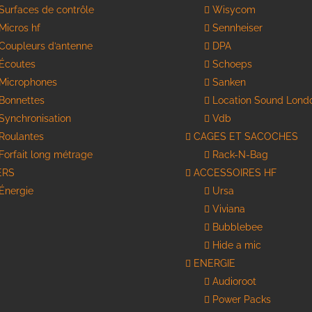
sur
sur
Surfaces de contrôle
Wisycom
la
la
Micros hf
Sennheiser
page
page
du
du
Coupleurs d’antenne
DPA
produit
produit
Écoutes
Schoeps
Microphones
Sanken
Bonnettes
Location Sound Lond
Synchronisation
Vdb
Roulantes
CAGES ET SACOCHES
Forfait long métrage
Rack-N-Bag
ERS
ACCESSOIRES HF
Énergie
Ursa
Viviana
Bubblebee
Hide a mic
ENERGIE
Audioroot
Power Packs