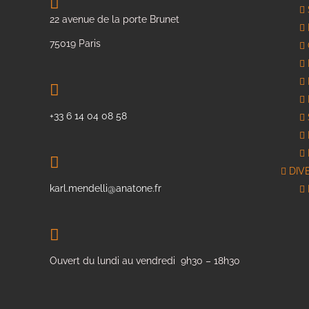
sur
la
22 avenue de la porte Brunet
page
75019 Paris
du
produit
+33 6 14 04 08 58
DIV
karl.mendelli@anatone.fr
Ouvert du lundi au vendredi 9h30 – 18h30