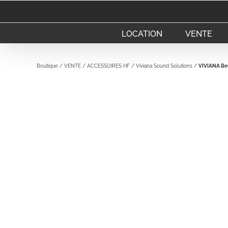
Passer
au
contenu
LOCATION
VENTE
Boutique
/
VENTE
/
ACCESSOIRES HF
/
Viviana Sound Solutions
/
VIVIANA Be