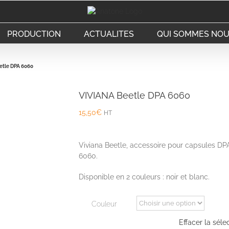
PRODUCTION
ACTUALITES
QUI SOMMES NOU
etle DPA 6060
VIVIANA Beetle DPA 6060
15,50
€
HT
Viviana Beetle, accessoire pour capsules DP
6060.
Disponible en 2 couleurs : noir et blanc.
Couleur
Effacer la séle