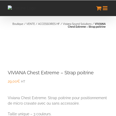
Passer
au
contenu
Boutique
/
VENTE
/
ACCESSOIRES HF
/
Viviana Sound Solutions
/
VIVIANA
Chest Extreme – Strap poitrine
VIVIANA Chest Extreme – Strap poitrine
29,00
€
HT
Viviana Chest Extreme. Strap poitrine pour positionnement
de micro cravate avec ou sans accessoire.
Taille unique – 3 couleurs.