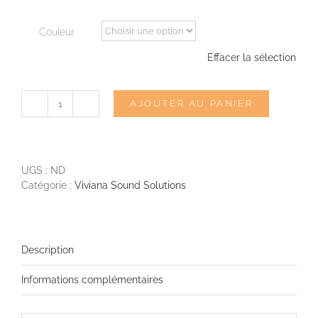
Couleur
Effacer la sélection
AJOUTER AU PANIER
quantité
de
VIVIANA
Chest
Extreme
UGS :
ND
-
Catégorie :
Viviana Sound Solutions
Strap
poitrine
Description
Informations complémentaires