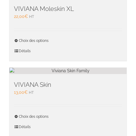
VIVIANA Moleskin XL
22,00
€
HT
Ce
Choix des options
produit
a
Détails
plusieu
variati
Les
option
peuven
VIVIANA Skin
être
13,00
€
HT
choisie
sur
la
Ce
page
Choix des options
produit
du
a
Détails
produit
plusieu