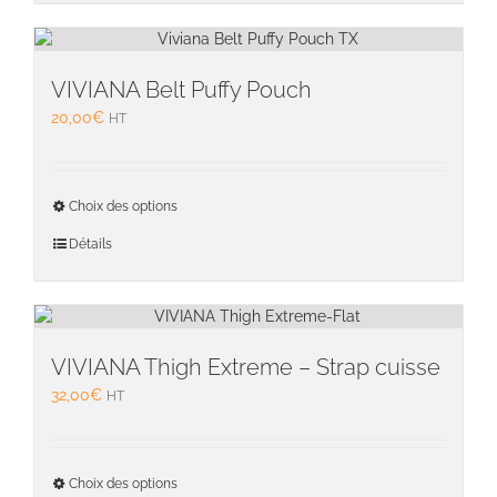
variati
Les
option
peuven
VIVIANA Belt Puffy Pouch
être
20,00
€
HT
choisie
sur
la
Ce
page
Choix des options
produit
du
a
Détails
produit
plusieu
variati
Les
option
peuven
VIVIANA Thigh Extreme – Strap cuisse
être
32,00
€
HT
choisie
sur
la
Ce
page
Choix des options