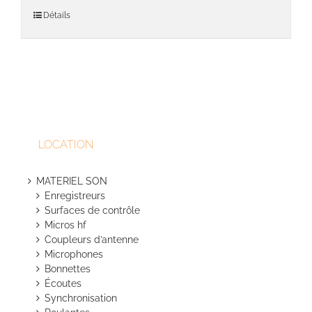
produit
du
a
Détails
produit
plusieu
variati
Les
option
peuven
être
choisie
sur
LOCATION
la
page
du
MATERIEL SON
produit
Enregistreurs
Surfaces de contrôle
Micros hf
Coupleurs d’antenne
Microphones
Bonnettes
Écoutes
Synchronisation