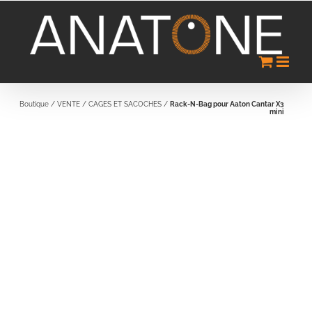
Passer
au
contenu
Boutique
/
VENTE
/
CAGES ET SACOCHES
/
Rack-N-Bag pour Aaton Cantar X3
mini