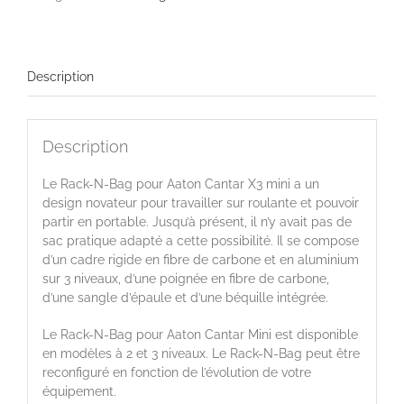
pour
Aaton
Cantar
X3
Description
mini
Description
Le Rack-N-Bag pour Aaton Cantar X3 mini a un
design novateur pour travailler sur roulante et pouvoir
partir en portable. Jusqu’à présent, il n’y avait pas de
sac pratique adapté a cette possibilité. Il se compose
d’un cadre rigide en fibre de carbone et en aluminium
sur 3 niveaux, d’une poignée en fibre de carbone,
d’une sangle d’épaule et d’une béquille intégrée.
Le Rack-N-Bag pour Aaton Cantar Mini est disponible
en modèles à 2 et 3 niveaux. Le Rack-N-Bag peut être
reconfiguré en fonction de l’évolution de votre
équipement.