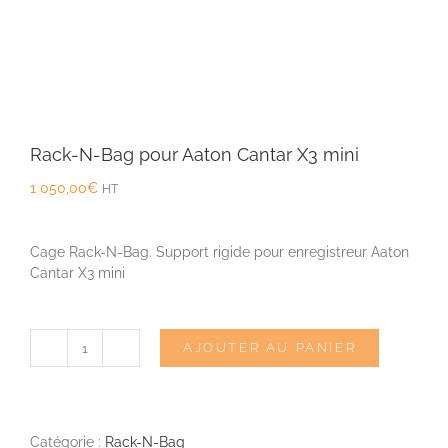
Rack-N-Bag pour Aaton Cantar X3 mini
1 050,00
€
HT
Cage Rack-N-Bag. Support rigide pour enregistreur Aaton
Cantar X3 mini
AJOUTER AU PANIER
quantité
de
Rack-
N-
Bag
Catégorie :
Rack-N-Bag