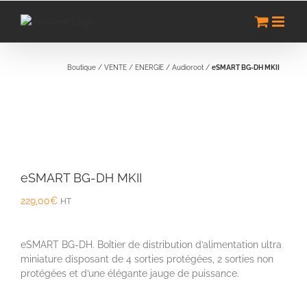
Passer
au
contenu
Boutique
/
VENTE
/
ENERGIE
/
Audioroot
/
eSMART BG-DH MKII
eSMART BG-DH MKII
229,00
€
HT
eSMART BG-DH. Boîtier de distribution d’alimentation ultra
miniature disposant de 4 sorties protégées, 2 sorties non
protégées et d’une élégante jauge de puissance.