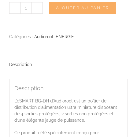
AJOUTER AU PANIER
quantité
de
eSMART
BG-
DH
Catégories :
Audioroot
,
ENERGIE
MKII
Description
Description
L’eSMART BG-DH d’Audioroot est un boîtier de
distribution d’alimentation ultra miniature disposant
de 4 sorties protégées, 2 sorties non protégées et
d’une élégante jauge de puissance.
Ce produit a été spécialement conçu pour