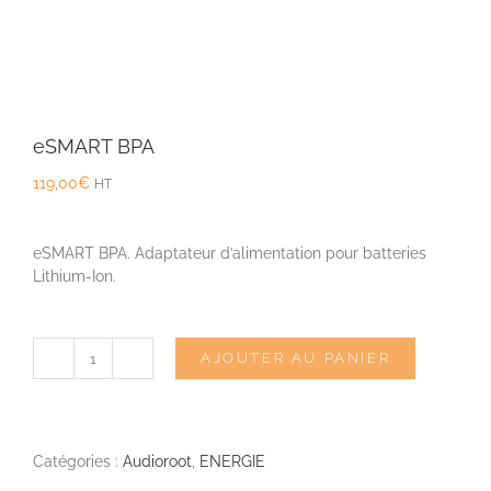
eSMART BPA
119,00
€
HT
eSMART BPA. Adaptateur d’alimentation pour batteries
Lithium-Ion.
AJOUTER AU PANIER
quantité
de
eSMART
BPA
Catégories :
Audioroot
,
ENERGIE