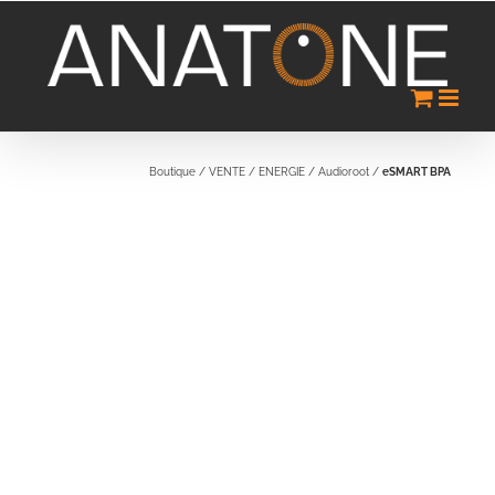
Passer
au
contenu
Boutique
/
VENTE
/
ENERGIE
/
Audioroot
/
eSMART BPA