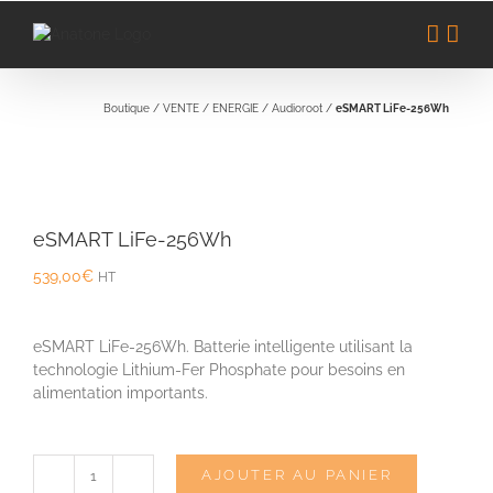
Passer
au
contenu
Boutique
/
VENTE
/
ENERGIE
/
Audioroot
/
eSMART LiFe-256Wh
eSMART LiFe-256Wh
539,00
€
HT
eSMART LiFe-256Wh. Batterie intelligente utilisant la
technologie Lithium-Fer Phosphate pour besoins en
alimentation importants.
AJOUTER AU PANIER
quantité