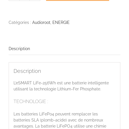
de
eSMART
LiFe-
256Wh
Catégories :
Audioroot
,
ENERGIE
Description
Description
L’eSMART LiFe-256Wh est une batterie intelligente
utilisant la technologie Lithium-Fer Phosphate.
TECHNOLOGIE :
Les batteries LiFePo4 peuvent remplacer les
batteries SLA (plomb-acide) avec de nombreux
avantages. La batterie LiFePO4 utilise une chimie