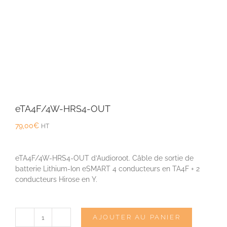
eTA4F/4W-HRS4-OUT
79,00
€
HT
eTA4F/4W-HRS4-OUT d’Audioroot. Câble de sortie de
batterie Lithium-Ion eSMART 4 conducteurs en TA4F + 2
conducteurs Hirose en Y.
AJOUTER AU PANIER
quantité