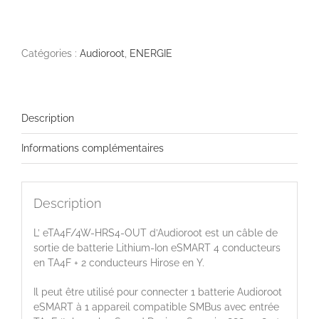
de
eTA4F/4W-
HRS4-
OUT
Catégories :
Audioroot
,
ENERGIE
Description
Informations complémentaires
Description
L’ eTA4F/4W-HRS4-OUT d’Audioroot est un câble de
sortie de batterie Lithium-Ion eSMART 4 conducteurs
en TA4F + 2 conducteurs Hirose en Y.
Il peut être utilisé pour connecter 1 batterie Audioroot
eSMART à 1 appareil compatible SMBus avec entrée