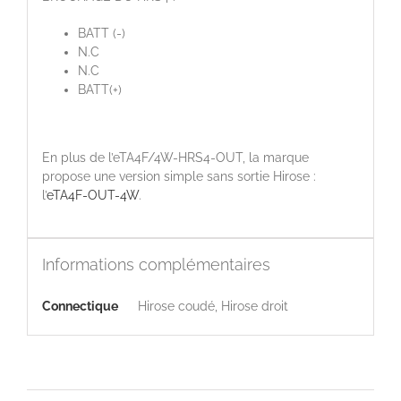
BATT (-)
N.C
N.C
BATT(+)
En plus de l’eTA4F/4W-HRS4-OUT, la marque
propose une version simple sans sortie Hirose :
l’
eTA4F-OUT-4W
.
Informations complémentaires
Connectique
Hirose coudé, Hirose droit