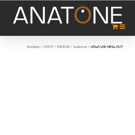
Passer
au
contenu
Boutique
/
VENTE
/
ENERGIE
/
Audioroot
/
eTA4F/4W-HRS4-OUT