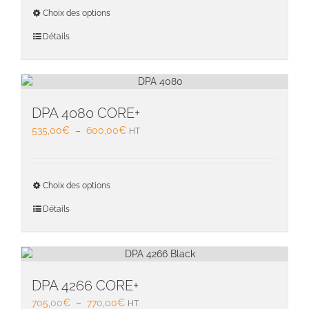
670,00€
Ce
page
Choix des options
à
produit
du
735,00€
a
Détails
produit
plusieu
variati
Les
option
peuven
DPA 4080 CORE+
être
Plage
535,00
€
–
600,00
€
HT
choisie
de
sur
prix :
la
535,00€
Ce
page
Choix des options
à
produit
du
600,00€
a
Détails
produit
plusieu
variati
Les
option
peuven
DPA 4266 CORE+
être
Plage
705,00
€
–
770,00
€
HT