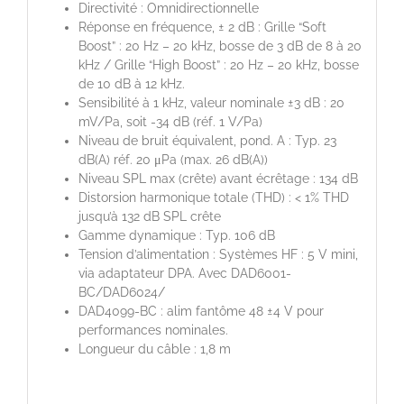
Directivité : Omnidirectionnelle
Réponse en fréquence, ± 2 dB : Grille “Soft
Boost” : 20 Hz – 20 kHz, bosse de 3 dB de 8 à 20
kHz / Grille “High Boost” : 20 Hz – 20 kHz, bosse
de 10 dB à 12 kHz.
Sensibilité à 1 kHz, valeur nominale ±3 dB : 20
mV/Pa, soit -34 dB (réf. 1 V/Pa)
Niveau de bruit équivalent, pond. A : Typ. 23
dB(A) réf. 20 μPa (max. 26 dB(A))
Niveau SPL max (crête) avant écrêtage : 134 dB
Distorsion harmonique totale (THD) : < 1% THD
jusqu’à 132 dB SPL crête
Gamme dynamique : Typ. 106 dB
Tension d’alimentation : Systèmes HF : 5 V mini,
via adaptateur DPA. Avec DAD6001-
BC/DAD6024/
DAD4099-BC : alim fantôme 48 ±4 V pour
performances nominales.
Longueur du câble : 1,8 m