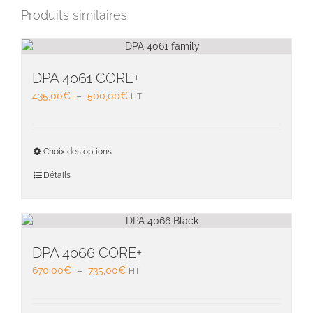
Produits similaires
DPA 4061 CORE+
Plage
435,00
€
–
500,00
€
HT
de
prix :
435,00€
Ce
Choix des options
à
produit
500,00€
a
Détails
plusieu
variati
Les
option
peuven
DPA 4066 CORE+
être
Plage
670,00
€
–
735,00
€
HT
choisie
de
sur
prix :
la