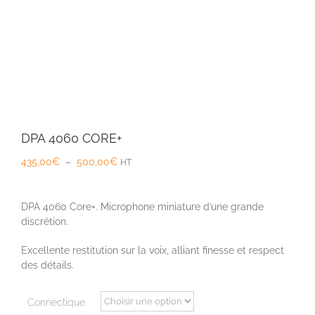
DPA 4060 CORE+
Plage
435,00
€
–
500,00
€
HT
de
prix :
435,00€
DPA 4060 Core+. Microphone miniature d’une grande
à
discrétion.
500,00€
Excellente restitution sur la voix, alliant finesse et respect
des détails.
Connectique