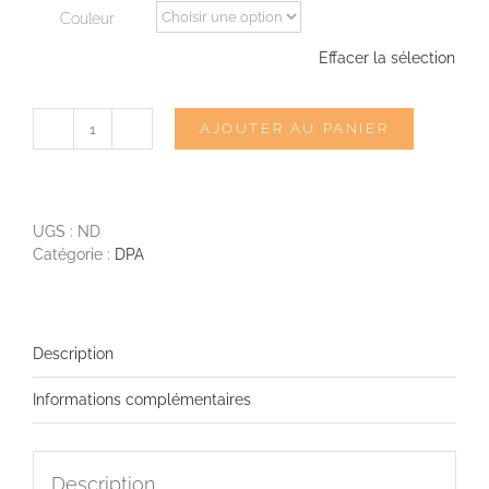
Couleur
Effacer la sélection
AJOUTER AU PANIER
quantité
de
DPA
4060
CORE+
UGS :
ND
Catégorie :
DPA
Description
Informations complémentaires
Description