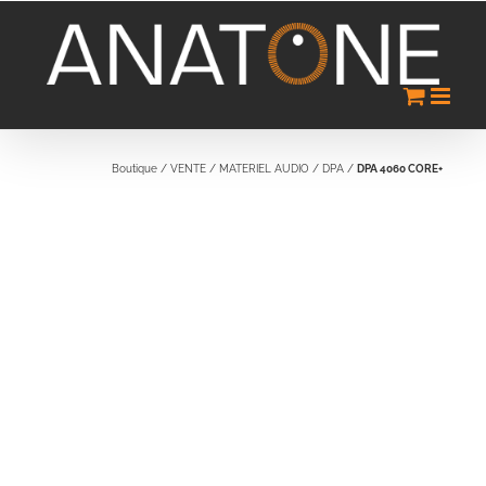
Passer
au
contenu
Boutique
/
VENTE
/
MATERIEL AUDIO
/
DPA
/
DPA 4060 CORE+