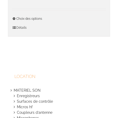
choisie
de
sur
prix :
la
705,00€
Ce
page
Choix des options
à
produit
du
770,00€
a
Détails
produit
plusieu
variati
Les
option
peuven
être
choisie
sur
LOCATION
la
page
du
MATERIEL SON
produit
Enregistreurs
Surfaces de contrôle
Micros hf
Coupleurs d’antenne