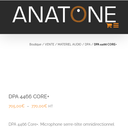
Passer
au
contenu
Boutique
/
VENTE
/
MATERIEL AUDIO
/
DPA
/
DPA 4466 CORE+
DPA 4466 CORE+
Plage
705,00
€
–
770,00
€
HT
de
prix :
705,00€
DPA 4466 Core+. Microphone serre-tête omnidirectionnel