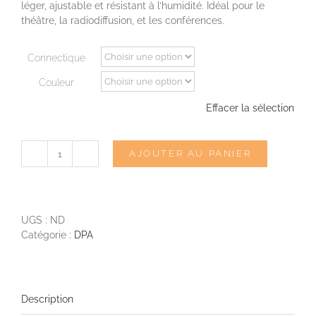
à
léger, ajustable et résistant à l’humidité. Idéal pour le
770,00€
théâtre, la radiodiffusion, et les conférences.
Connectique
Couleur
Effacer la sélection
AJOUTER AU PANIER
quantité
de
DPA
4466
CORE+
UGS :
ND
Catégorie :
DPA
Description