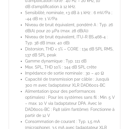
d’amplification forte : 40 Hz – 20 kHz, 10
dB d’amplification à 12 kHz.
Sensibilité, nominale, ±3 dB à 1 kHz : 6 mV/Pa ;
-44 dB re. 1 V/Pa
Niveau de bruit équivalent, pondéré A : Typ. 26
dB(A) pour 20 µPa (max. 28 dB(A))
Niveau de bruit équivalent, ITU-R BS.468-4 :
Typ. 38 dB (max. 40 dB)
Distorsion, THD < 1% – CORE : 134 dB SPL RMS,
137 dB SPL peak
Gamme dynamique : Typ. 111 dB
Max. SPL, THD 10% : 144 dB SPL crête
Impédance de sortie nominale : 30 – 40 Ω
Capacité de transmission par câble : Jusqu’à
300 m avec l’adaptateur XLR DAD6001-BC
Alimentation (pour des performances
optimales) : Pour les systèmes sans fil : Min. 5 V
– max. 10 V via l’adaptateur DPA. Avec le
DAD6001-BC : P48 (alim fantôme). Fonctionne à
partir de 12 V
Consommation de courant : Typ. 1,5 mA
(microphone). 3,5 mA avec l’adaptateur XLR