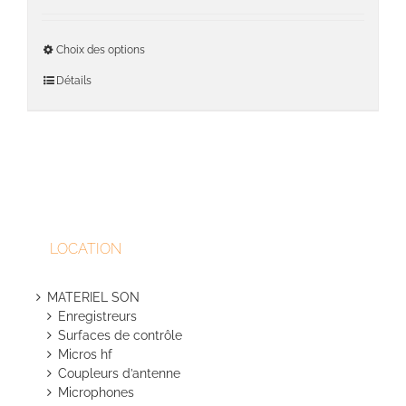
sur
prix :
la
670,00€
Ce
page
Choix des options
à
produit
du
735,00€
a
Détails
produit
plusieu
variati
Les
option
peuven
être
choisie
sur
LOCATION
la
page
du
MATERIEL SON
produit
Enregistreurs
Surfaces de contrôle
Micros hf
Coupleurs d’antenne
Microphones