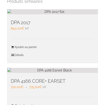
Produits similaires
DPA 2017
840,00
€
HT
Ajouter au panier
Détails
DPA 4166 CORE+ EARSET
Plage
710,00
€
–
775,00
€
HT
de
prix :
710,00€
Ce