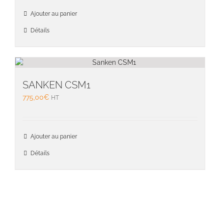
la
page
Ajouter au panier
du
Détails
produit
SANKEN CSM1
775,00
€
HT
Ajouter au panier
Détails