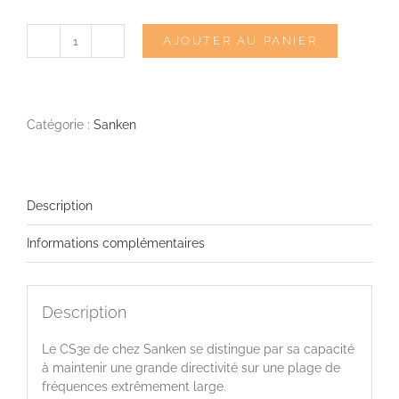
AJOUTER AU PANIER
quantité
de
SANKEN
CS3e
Catégorie :
Sanken
Description
Informations complémentaires
Description
Le CS3e de chez Sanken se distingue par sa capacité
à maintenir une grande directivité sur une plage de
fréquences extrêmement large.