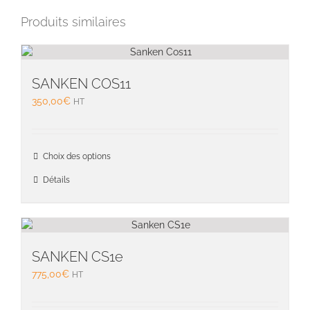
Produits similaires
SANKEN COS11
350,00
€
HT
Ce
Choix des options
produit
a
Détails
plusieu
variati
Les
option
peuven
SANKEN CS1e
être
775,00
€
HT
choisie
sur