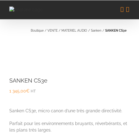
Passer
au
contenu
Boutique
/
VENTE
/
MATERIEL AUDIO
/
Sanken
/
SANKEN CS3e
SANKEN CS3e
1 345,00
€
HT
Sanken CS3e, micro canon d’une très grande directivité.
Parfait pour les environnements bruyants, réverbérants, et
les plans très larges.