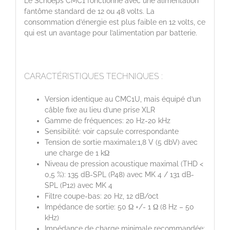
Le Schoeps CMC1 fonctionne avec une alimentation
fantôme standard de 12 ou 48 volts. La
consommation d’énergie est plus faible en 12 volts, ce
qui est un avantage pour l’alimentation par batterie.
CARACTÉRISTIQUES TECHNIQUES :
Version identique au CMC1U, mais équipé d’un
câble fixe au lieu d’une prise XLR
Gamme de fréquences: 20 Hz-20 kHz
Sensibilité: voir capsule correspondante
Tension de sortie maximale:1,8 V (5 dbV) avec
une charge de 1 kΩ
Niveau de pression acoustique maximal (THD <
0,5 %): 135 dB-SPL (P48) avec MK 4 / 131 dB-
SPL (P12) avec MK 4
Filtre coupe-bas: 20 Hz, 12 dB/oct
Impédance de sortie: 50 Ω +/- 1 Ω (8 Hz – 50
kHz)
Impédance de charge minimale recommandée: