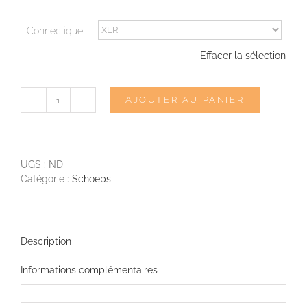
Connectique
Effacer la sélection
AJOUTER AU PANIER
quantité
de
SCHOEPS
CMC1K
UGS :
ND
Catégorie :
Schoeps
Description
Informations complémentaires