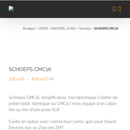
Passer
au
contenu
Boutique
/
VENTE
/
MATERIEL AUDIO
/
Schoeps
/
SCHOEPS CMC1K
SCHOEPS CMC1K
Plage
758,00
€
–
808,00
€
HT
de
prix :
758,00€
Schoeps CMC1k. Amplificateur microphonique Colette de
à
petite taille. Identique au CMC1U mais équipé d’un câble
808,00€
fixe au lieu d’une prise XLR.
Existe en option avec connecteur Lemo-3pin pour Sound
Devices A10 ou Zaxcom ZMT.