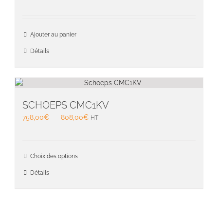
choisie
sur
la
page
Ajouter au panier
du
Détails
produit
SCHOEPS CMC1KV
Plage
758,00
€
–
808,00
€
HT
de
prix :
758,00€
Ce
Choix des options
à
produit
808,00€
a
Détails
plusieu
variati
Les
option