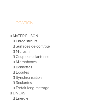
peuven
être
choisie
sur
LOCATION
la
page
du
MATERIEL SON
produit
Enregistreurs
Surfaces de contrôle
Micros hf
Coupleurs d’antenne
Microphones
Bonnettes
Écoutes
Synchronisation
Roulantes
Forfait long métrage
DIVERS
Énergie