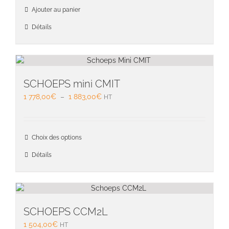
Ajouter au panier
Détails
SCHOEPS mini CMIT
Plage
1 778,00
€
–
1 883,00
€
HT
de
prix :
1
Ce
Choix des options
778,00€
produit
à
a
Détails
1
plusieu
883,00€
variati
Les
option
peuven
SCHOEPS CCM2L
être
1 504,00
€
HT