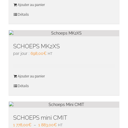
page
Ajouter au panier
du
Détails
produit
SCHOEPS MK2XS
par jour :
698,00
€
HT
Ajouter au panier
Détails
SCHOEPS mini CMIT
Plage
1 778,00
€
–
1 883,00
€
HT