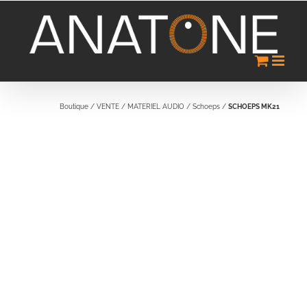
Passer
au
contenu
Boutique
/
VENTE
/
MATERIEL AUDIO
/
Schoeps
/
SCHOEPS MK21