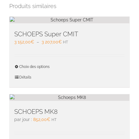
Produits similaires
SCHOEPS Super CMIT
Plage
3 152,00
€
–
3 207,00
€
HT
de
prix :
3
Ce
Choix des options
152,00€
produit
à
a
Détails
3
plusieu
207,00€
variati
Les
option
peuven
SCHOEPS MK8
être
par jour :
852,00
€
HT
choisie
sur
la