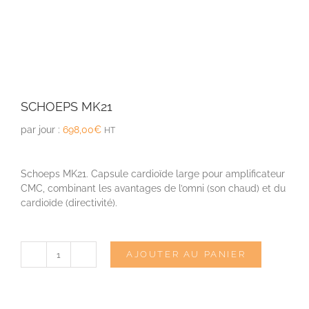
SCHOEPS MK21
par jour :
698,00
€
HT
Schoeps MK21. Capsule cardioïde large pour amplificateur
CMC, combinant les avantages de l’omni (son chaud) et du
cardioïde (directivité).
AJOUTER AU PANIER
quantité
de
SCHOEPS
MK21