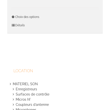
de
prix :
1
Ce
Choix des options
778,00€
produit
à
a
Détails
1
plusieu
883,00€
variati
Les
option
peuven
être
choisie
sur
LOCATION
la
page
du
MATERIEL SON
produit
Enregistreurs
Surfaces de contrôle
Micros hf
Coupleurs d’antenne
Microphones