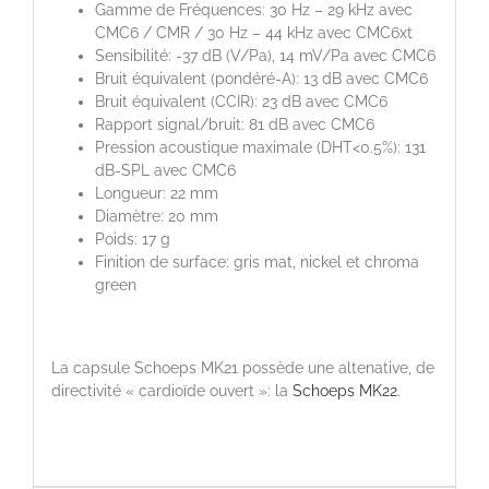
Gamme de Fréquences: 30 Hz – 29 kHz avec
CMC6 / CMR / 30 Hz – 44 kHz avec CMC6xt
Sensibilité: -37 dB (V/Pa), 14 mV/Pa avec CMC6
Bruit équivalent (pondéré-A): 13 dB avec CMC6
Bruit équivalent (CCIR): 23 dB avec CMC6
Rapport signal/bruit: 81 dB avec CMC6
Pression acoustique maximale (DHT<0.5%): 131
dB-SPL avec CMC6
Longueur: 22 mm
Diamètre: 20 mm
Poids: 17 g
Finition de surface: gris mat, nickel et chroma
green
La capsule Schoeps MK21 possède une altenative, de
directivité « cardioïde ouvert »: la
Schoeps MK22
.