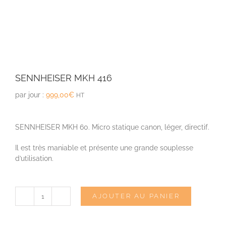
SENNHEISER MKH 416
par jour :
999,00
€
HT
SENNHEISER MKH 60. Micro statique canon, léger, directif.
Il est très maniable et présente une grande souplesse
d’utilisation.
AJOUTER AU PANIER
quantité
de
SENNHEISER