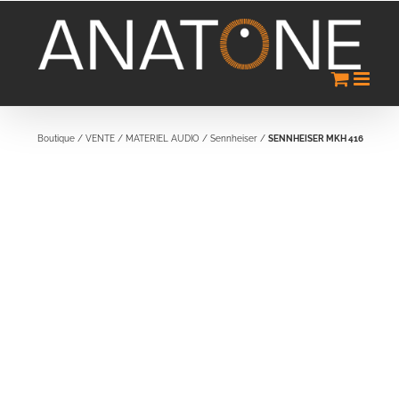
Passer
au
contenu
Boutique
/
VENTE
/
MATERIEL AUDIO
/
Sennheiser
/
SENNHEISER MKH 416