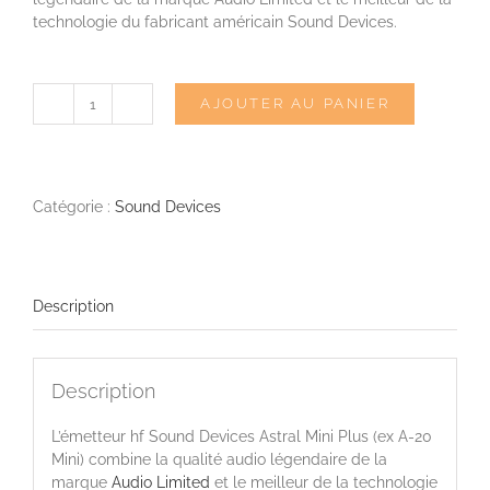
technologie du fabricant américain Sound Devices.
AJOUTER AU PANIER
quantité
de
SOUND
DEVICES
ASTRAL
Catégorie :
Sound Devices
MINI
PLUS
-
Émetteur
Description
hf
numérique
miniature
Description
L’émetteur hf Sound Devices Astral Mini Plus (ex A-20
Mini) combine la qualité audio légendaire de la
marque
A
udio Limited
et le meilleur de la technologie