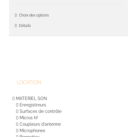
prix :
2
Ce
Choix des options
995,00€
produit
à
a
Détails
3
plusieu
415,00€
variati
Les
option
peuven
être
choisie
sur
LOCATION
la
page
du
MATERIEL SON
produit
Enregistreurs
Surfaces de contrôle
Micros hf
Coupleurs d’antenne
Microphones