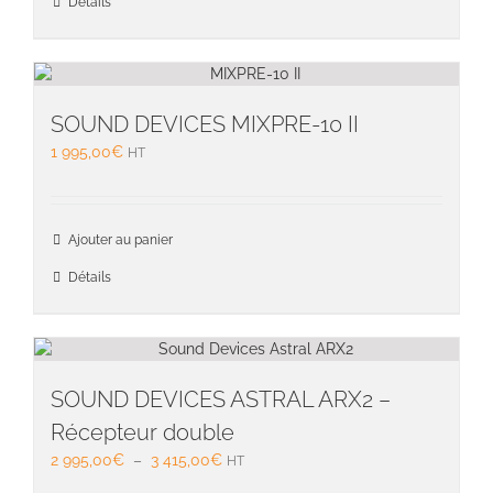
Détails
SOUND DEVICES MIXPRE-10 II
1 995,00
€
HT
Ajouter au panier
Détails
SOUND DEVICES ASTRAL ARX2 –
Récepteur double
Plage
2 995,00
€
–
3 415,00
€
HT
de