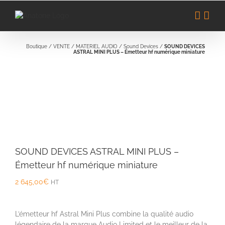
Passer
au
contenu
Boutique
/
VENTE
/
MATERIEL AUDIO
/
Sound Devices
/
SOUND DEVICES
ASTRAL MINI PLUS – Émetteur hf numérique miniature
SOUND DEVICES ASTRAL MINI PLUS –
Émetteur hf numérique miniature
2 645,00
€
HT
L’émetteur hf Astral Mini Plus combine la qualité audio
légendaire de la marque A
udio Limited
et le meilleur de la