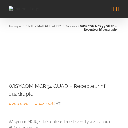
Passer
au
contenu
Boutique
/
VENTE
/
MATERIEL AUDIO
/
Wisycom
/
WISYCOM MCR54 QUAD –
Récepteur hf quadruple
WISYCOM MCR54 QUAD – Récepteur hf
quadruple
Plage
4 200,00
€
–
4 495,00
€
HT
de
prix :
4
Wisycom MCR54. Récepteur True Diversity à 4 canaux.
200,00€
BPA54 en option.