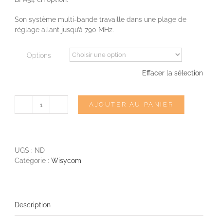
à
4
Son système multi-bande travaille dans une plage de
495,00€
réglage allant jusqu’à 790 MHz.
Options
Effacer la sélection
AJOUTER AU PANIER
quantité
de
WISYCOM
MCR54
QUAD
UGS :
ND
-
Catégorie :
Wisycom
Récepteur
hf
quadruple
Description