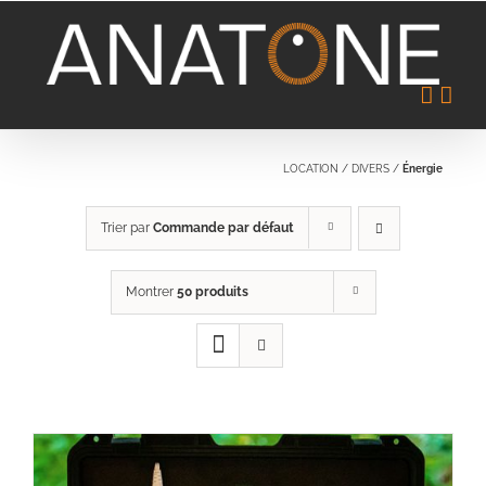
Passer
au
contenu
LOCATION
/
DIVERS
/
Énergie
Trier par
Commande par défaut
Montrer
50 produits