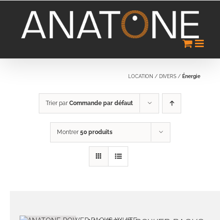
Passer
au
contenu
LOCATION
/
DIVERS
/
Énergie
Trier par
Commande par défaut
Montrer
50 produits