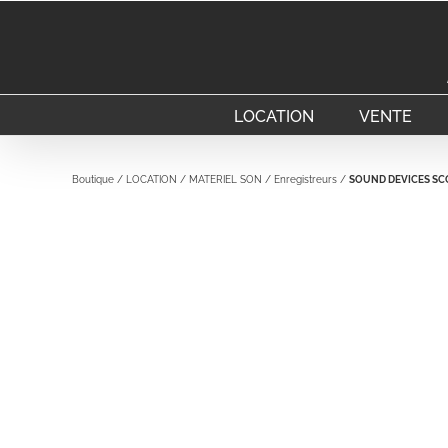
Passer
au
contenu
LOCATION
VENTE
Boutique
/
LOCATION
/
MATERIEL SON
/
Enregistreurs
/
SOUND DEVICES SC