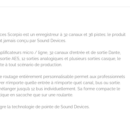
es Scorpio est un enregistreur à 32 canaux et 36 pistes; le produit
nt jamais conçu par Sound Devices.
lificateurs micro / ligne, 32 canaux d’entrée et de sortie Dante,
sortie AES, 12 sorties analogiques et plusieurs sorties casque, le
te à tout scénario de production.
e routage entièrement personnalisable permet aux professionnels
er n’importe quelle entrée à n’importe quel canal, bus ou sortie.
élanger jusqu’à 12 bus individuellement. Sa forme compacte le
tique en sacoche que sur une roulante.
ègre la technologie de pointe de Sound Devices.