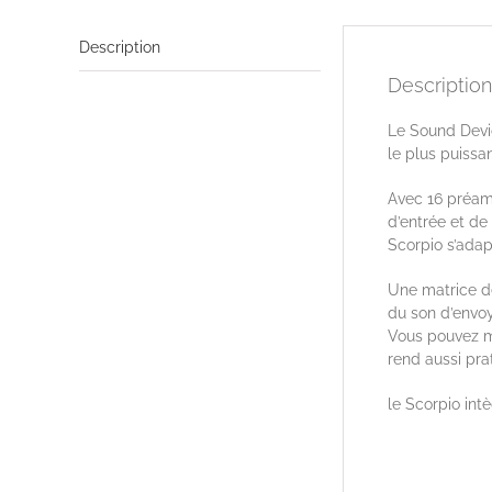
Description
Description
Le Sound Devic
le plus puissa
Avec 16 préamp
d’entrée et de 
Scorpio s’adap
Une matrice d
du son d’envoy
Vous pouvez m
rend aussi pra
le Scorpio int