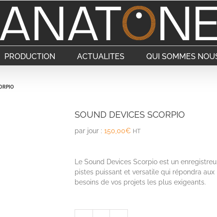
PRODUCTION
ACTUALITES
QUI SOMMES NOUS
ORPIO
SOUND DEVICES SCORPIO
par jour :
150,00
€
HT
Le Sound Devices Scorpio est un enregistreu
pistes puissant et versatile qui répondra aux
besoins de vos projets les plus exigeants.