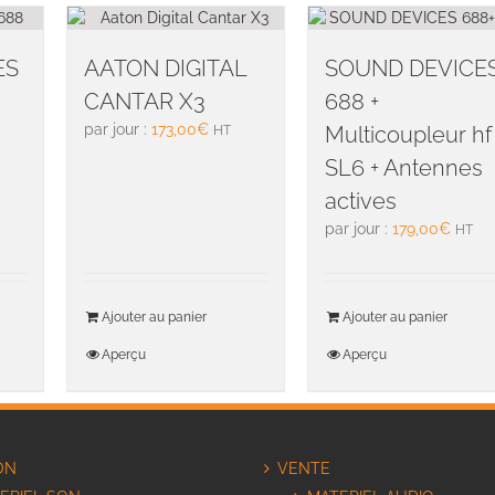
ES
AATON DIGITAL
SOUND DEVICE
CANTAR X3
688 +
par jour :
173,00
€
Multicoupleur hf
HT
SL6 + Antennes
actives
par jour :
179,00
€
HT
Ajouter au panier
Ajouter au panier
Aperçu
Aperçu
ON
VENTE