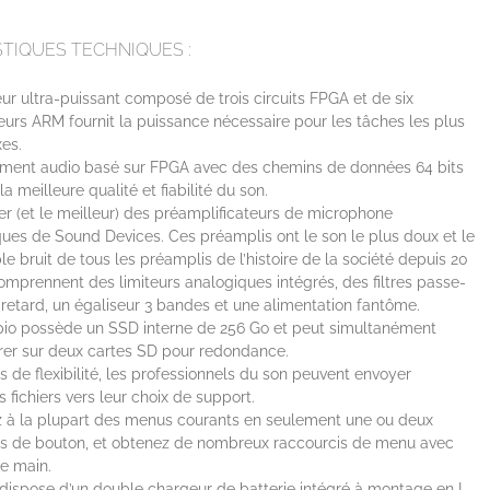
TIQUES TECHNIQUES :
r ultra-puissant composé de trois circuits FPGA et de six
urs ARM fournit la puissance nécessaire pour les tâches les plus
es.
tement audio basé sur FPGA avec des chemins de données 64 bits
la meilleure qualité et fiabilité du son.
er (et le meilleur) des préamplificateurs de microphone
ues de Sound Devices. Ces préamplis ont le son le plus doux et le
ble bruit de tous les préamplis de l’histoire de la société depuis 20
omprennent des limiteurs analogiques intégrés, des filtres passe-
 retard, un égaliseur 3 bandes et une alimentation fantôme.
pio possède un SSD interne de 256 Go et peut simultanément
rer sur deux cartes SD pour redondance.
s de flexibilité, les professionnels du son peuvent envoyer
ts fichiers vers leur choix de support.
 à la plupart des menus courants en seulement une ou deux
ns de bouton, et obtenez de nombreux raccourcis de menu avec
e main.
dispose d’un double chargeur de batterie intégré à montage en L