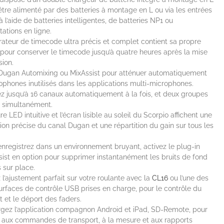
être alimenté par des batteries à montage en L ou via les entrées
 l’aide de batteries intelligentes, de batteries NP1 ou
tations en ligne.
ateur de timecode ultra précis et complet contient sa propre
 pour conserver le timecode jusqu’à quatre heures après la mise
sion.
 Dugan Automixing ou MixAssist pour atténuer automatiquement
ophones inutilisés dans les applications multi-microphones.
 jusqu’à 16 canaux automatiquement à la fois, et deux groupes
s simultanément.
e LED intuitive et l’écran lisible au soleil du Scorpio affichent une
ion précise du canal Dugan et une répartition du gain sur tous les
enregistrez dans un environnement bruyant, activez le plug-in
ist en option pour supprimer instantanément les bruits de fond
 sur place.
l’ajustement parfait sur votre roulante avec la
CL16
ou l’une des
urfaces de contrôle USB prises en charge, pour le contrôle du
t et le déport des faders.
rgez l’application compagnon Android et iPad, SD-Remote, pour
 aux commandes de transport, à la mesure et aux rapports