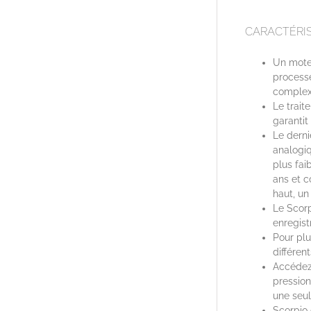
CARACTÉRIS
Un moteu
processe
complex
Le trai
garantit 
Le derni
analogiq
plus fai
ans et c
haut, un
Le Scor
enregist
Pour plu
différen
Accédez
pressio
une seul
Scorpio 