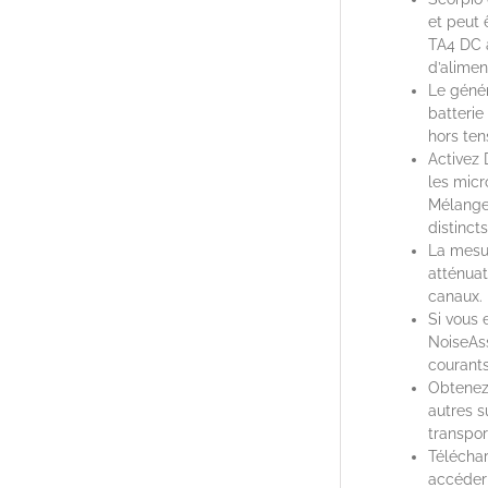
et peut 
TA4 DC à
d’alimen
Le génér
batterie
hors ten
Activez
les micr
Mélangez
distinct
La mesur
atténuat
canaux.
Si vous 
NoiseAss
courants
Obtenez 
autres s
transpor
Télécha
accéder