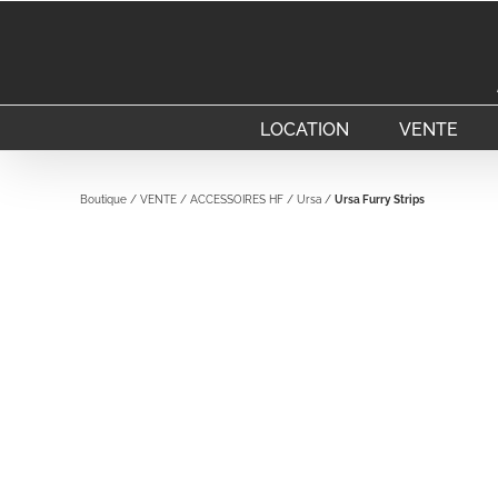
Passer
au
contenu
LOCATION
VENTE
Boutique
/
VENTE
/
ACCESSOIRES HF
/
Ursa
/
Ursa Furry Strips