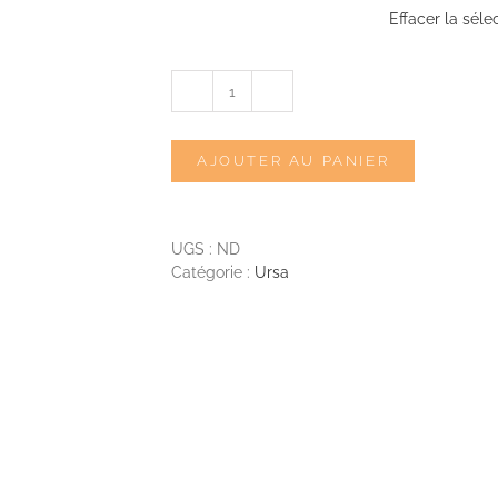
Effacer la séle
quantité
de
Ursa
AJOUTER AU PANIER
Furry
Strips
UGS :
ND
Catégorie :
Ursa