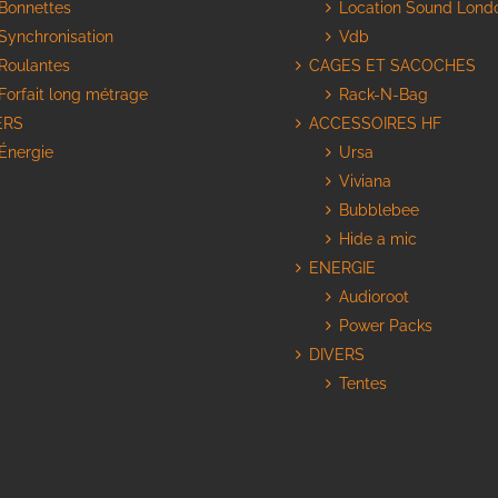
Bonnettes
Location Sound Lond
Synchronisation
Vdb
Roulantes
CAGES ET SACOCHES
Forfait long métrage
Rack-N-Bag
ERS
ACCESSOIRES HF
Énergie
Ursa
Viviana
Bubblebee
Hide a mic
ENERGIE
Audioroot
Power Packs
DIVERS
Tentes