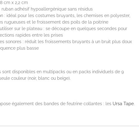
7,8 cm x 2,2 cm
: ruban adhésif hypoallergénique sans résidus
ion : idéal pour les costumes bruyants, les chemises en polyester,
es rugueuses et le froissement des poils de la poitrine
 utiliser sur le plateau : se découpe en quelques secondes pour
ections rapides entre les prises
s sonores : réduit les froissements bruyants à un bruit plus doux
réquence plus basse
s sont disponibles en multipacks ou en packs individuels de 9
eule couleur (noir, blanc ou beige).
pose également des bandes de feutrine collantes : les
Ursa Tape
.