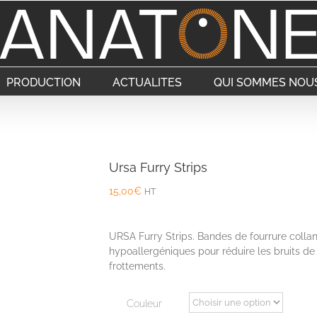
PRODUCTION
ACTUALITES
QUI SOMMES NOUS
Ursa Furry Strips
15,00
€
HT
URSA Furry Strips. Bandes de fourrure colla
hypoallergéniques pour réduire les bruits de
frottements.
Couleur