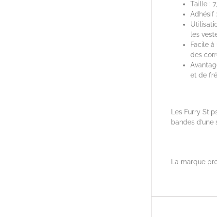
Taille : 
Adhésif 
Utilisat
les vest
Facile à
des corr
Avantage
et de f
Les Furry Stip
bandes d’une s
La marque pro