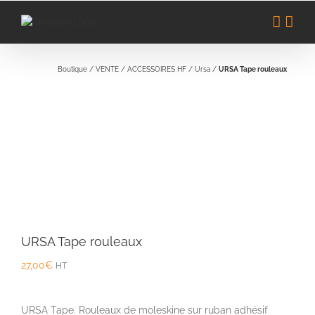
Passer
au
contenu
Boutique
/
VENTE
/
ACCESSOIRES HF
/
Ursa
/
URSA Tape rouleaux
URSA Tape rouleaux
27,00
€
HT
URSA Tape. Rouleaux de moleskine sur ruban adhésif