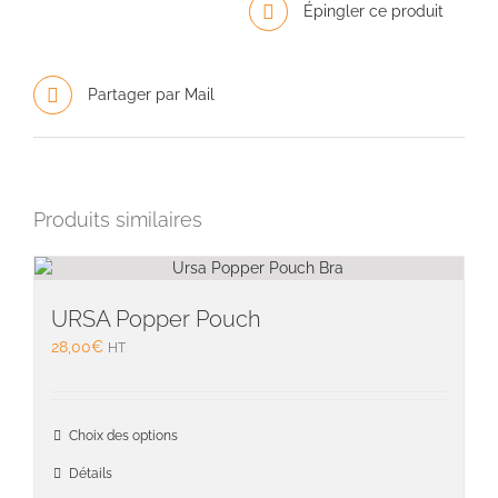
Épingler ce produit
Partager par Mail
Produits similaires
URSA Popper Pouch
28,00
€
HT
Ce
Choix des options
produit
a
Détails
plusieu