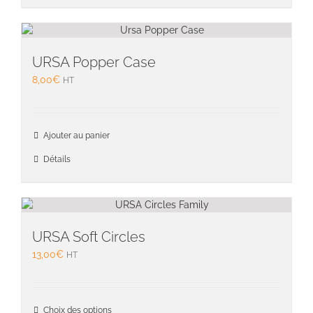
variati
Les
option
peuven
URSA Popper Case
être
8,00
€
HT
choisie
sur
la
page
Ajouter au panier
du
Détails
produit
URSA Soft Circles
13,00
€
HT
Ce
Choix des options