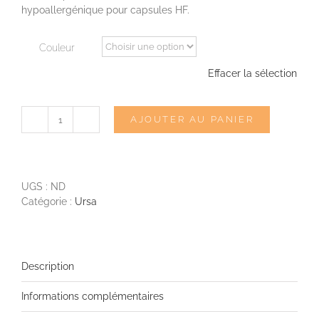
hypoallergénique pour capsules HF.
Couleur
Effacer la sélection
AJOUTER AU PANIER
quantité
de
URSA
Tape
rouleaux
UGS :
ND
Catégorie :
Ursa
Description
Informations complémentaires