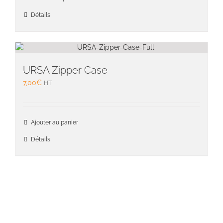
produit
a
Détails
plusieu
variati
Les
option
peuven
URSA Zipper Case
être
7,00
€
HT
choisie
sur
la
page
Ajouter au panier
du
Détails
produit