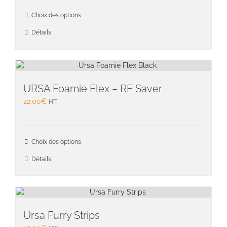
la
Ce
page
Choix des options
produit
du
a
Détails
produit
plusieu
variati
Les
option
peuven
URSA Foamie Flex – RF Saver
être
22,00
€
HT
choisie
sur
la
Ce
page
Choix des options
produit
du
a
Détails
produit
plusieu
variati
Les
option
peuven
Ursa Furry Strips
être