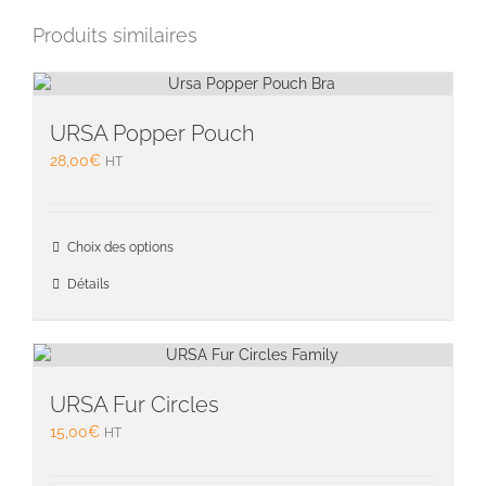
Produits similaires
URSA Popper Pouch
28,00
€
HT
Ce
Choix des options
produit
a
Détails
plusieu
variati
Les
option
peuven
URSA Fur Circles
être
15,00
€
HT
choisie
sur