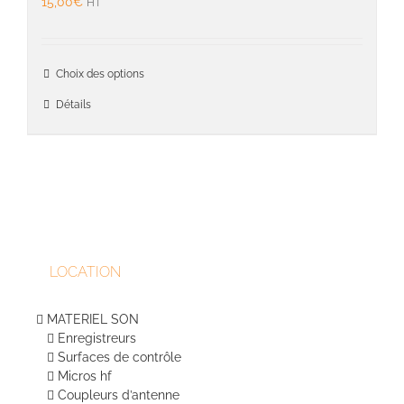
15,00
€
HT
choisie
sur
la
Ce
page
Choix des options
produit
du
a
Détails
produit
plusieu
variati
Les
option
peuven
être
choisie
sur
LOCATION
la
page
du
MATERIEL SON
produit
Enregistreurs
Surfaces de contrôle
Micros hf
Coupleurs d’antenne