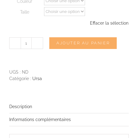
Couleur
Taille
Effacer la sélection
AJOUTER AU PANIER
quantité
de
URSA
Undies
UGS :
ND
Catégorie :
Ursa
Description
Informations complémentaires