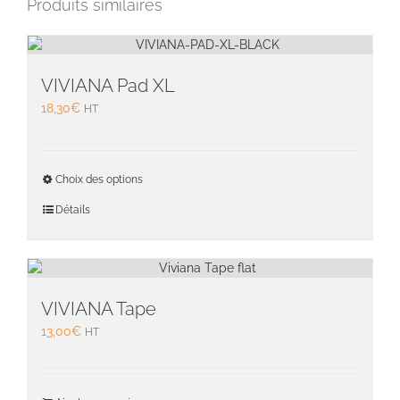
Produits similaires
VIVIANA Pad XL
18,30
€
HT
Ce
Choix des options
produit
a
Détails
plusieu
variati
Les
option
peuven
VIVIANA Tape
être
13,00
€
HT
choisie
sur
la
page