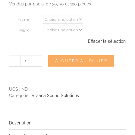
Vendus par packs de 30, 70 et 120 pièces.
Forme
Pack
Effacer la sélection
AJOUTER AU PANIER
quantité
de
VIVIANA
Dots
Premium
UGS :
ND
Catégorie :
Viviana Sound Solutions
Description