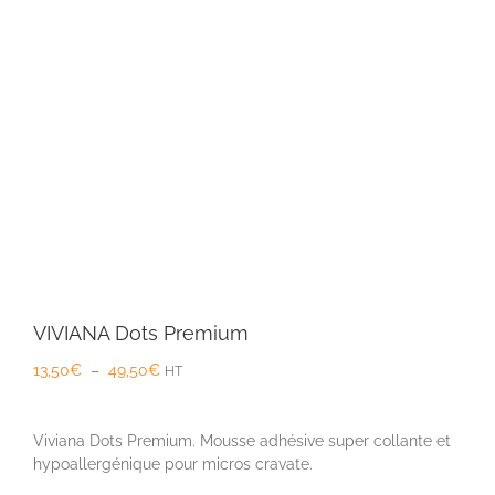
VIVIANA Dots Premium
Plage
13,50
€
–
49,50
€
HT
de
prix :
13,50€
Viviana Dots Premium. Mousse adhésive super collante et
à
hypoallergénique pour micros cravate.
49,50€