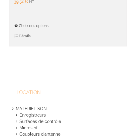
39,50
€
HT
Ce
Choix des options
produit
a
Détails
plusieu
variati
Les
option
peuven
être
choisie
sur
LOCATION
la
page
du
MATERIEL SON
produit
Enregistreurs
Surfaces de contrôle
Micros hf
Coupleurs d’antenne