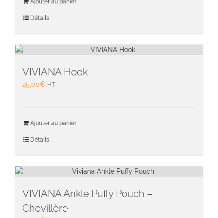
Ajouter au panier
du
Détails
produit
VIVIANA Hook
25,00
€
HT
Ajouter au panier
Détails
VIVIANA Ankle Puffy Pouch –
Chevillère