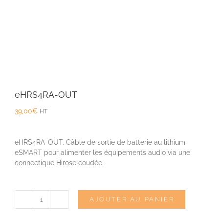
eHRS4RA-OUT
39,00
€
HT
eHRS4RA-OUT. Câble de sortie de batterie au lithium
eSMART pour alimenter les équipements audio via une
connectique Hirose coudée.
AJOUTER AU PANIER
quantité
de