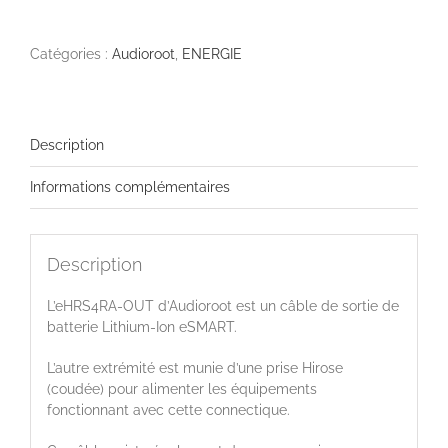
eHRS4RA-
OUT
Catégories :
Audioroot
,
ENERGIE
Description
Informations complémentaires
Description
L’eHRS4RA-OUT d’Audioroot est un câble de sortie de
batterie Lithium-Ion eSMART.
L’autre extrémité est munie d’une prise Hirose
(coudée) pour alimenter les équipements
fonctionnant avec cette connectique.