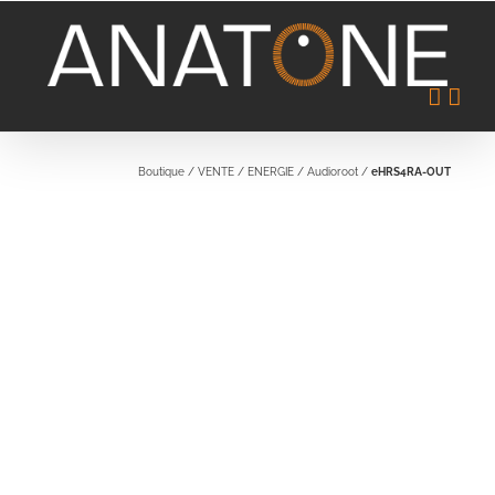
Passer
au
contenu
Boutique
/
VENTE
/
ENERGIE
/
Audioroot
/
eHRS4RA-OUT