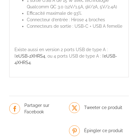
1 sortie USB A de 15 W avec technologie
Qualcomm QC 3.0 (12V/1.5A, 9V/2A, 5V/2.4A)
Efficacité maximale de 93%.
Connecteur d’entrée : Hirose 4 broches
Connecteurs de sortie : USB-C + USB A femelle
Existe aussi en version 2 ports USB de type A :
l’
eUSB-2XHRS4
, ou 4 ports USB de type A : l’
eUSB-
4XHRS4
.
Partager sur
Tweeter ce produit
Facebook
Épingler ce produit