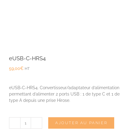
eUSB-C-HRS4
59,00
€
HT
eUSB-C-HRS4. Convertisseur/adaptateur d’alimentation
permettant d’alimenter 2 ports USB : 1 de type C et 1 de
type A depuis une prise Hirose.
AJOUTER AU PANIER
quantité
de