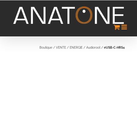
Passer
au
contenu
Boutique
/
VENTE
/
ENERGIE
/
Audioroot
/
eUSB-C-HRS4