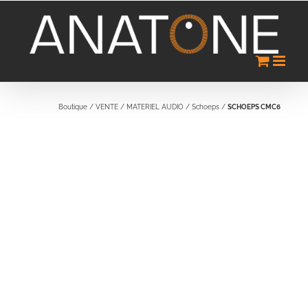
Passer
au
contenu
Boutique
/
VENTE
/
MATERIEL AUDIO
/
Schoeps
/
SCHOEPS CMC6