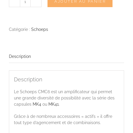
AJOUTER AU PANIER
quantité
de
SCHOEPS
CMC6
Catégorie :
Schoeps
Description
Description
Le Schoeps CMC6 est un amplificateur qui permet
une grande diversité de possibilité avec la série des
capsules
MK4
ou
MK41
.
Grâce à de nombreux accessoires « actifs » il offre
tout type d’agencement et de combinaisons.