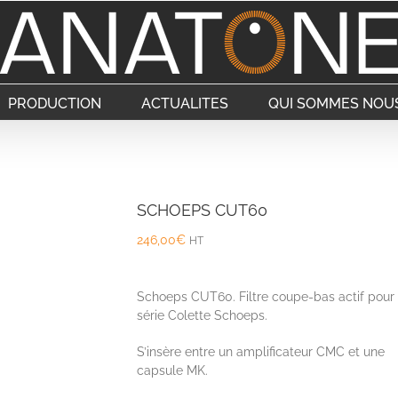
PRODUCTION
ACTUALITES
QUI SOMMES NOUS
SCHOEPS CUT60
246,00
€
HT
Schoeps CUT60. Filtre coupe-bas actif pour
série Colette Schoeps.
S’insère entre un amplificateur CMC et une
capsule MK.