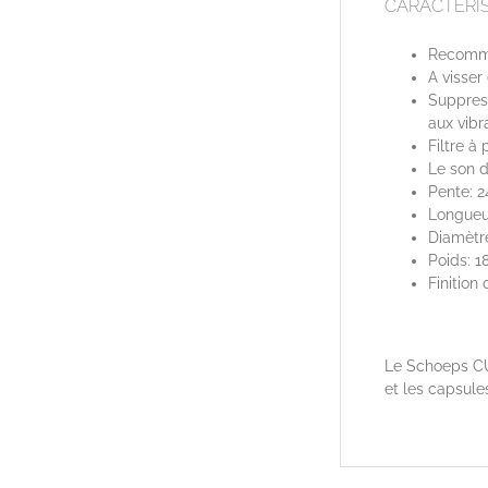
CARACTÉRIS
Recomman
A visser
Suppress
aux vibr
Filtre à
Le son d
Pente: 2
Longueu
Diamètr
Poids: 1
Finition
Le Schoeps CU
et les capsul