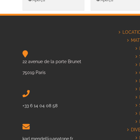
a
Aperçu
Aperçu
017,00€
plusieurs
variations.
Les
options
LOCATI
peuvent
être
MAT
choisies
sur
la
22 avenue de la porte Brunet
page
du
75019 Paris
produit
+33 6 14 04 08 58
DIV
karl.mendelli@anatone.fr