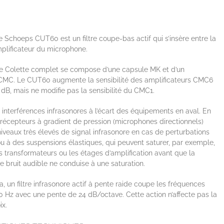
e Schoeps CUT60 est un filtre coupe-bas actif qui s’insère entre la
mplificateur du microphone.
 Colette complet se compose d’une capsule MK et d’un
 CMC. Le CUT60 augmente la sensibilité des amplificateurs CMC6
B, mais ne modifie pas la sensibilité du CMC1.
es interférences infrasonores à l’écart des équipements en aval. En
es récepteurs à gradient de pression (microphones directionnels)
niveaux très élevés de signal infrasonore en cas de perturbations
u à des suspensions élastiques, qui peuvent saturer, par exemple,
s transformateurs ou les étages d’amplification avant que la
bruit audible ne conduise à une saturation.
a, un filtre infrasonore actif à pente raide coupe les fréquences
60 Hz avec une pente de 24 dB/octave. Cette action n’affecte pas la
ix.