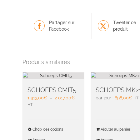
Partager sur
Tweeter ce
Facebook
produit
Produits similaires
SCHOEPS CMIT5
SCHOEPS MK2
Plage
1 913,00
€
–
2 017,00
€
par jour :
698,00
€
HT
de
HT
prix :
1
913,00€
Ce
Choix des options
Ajouter au panier
à
produit
2