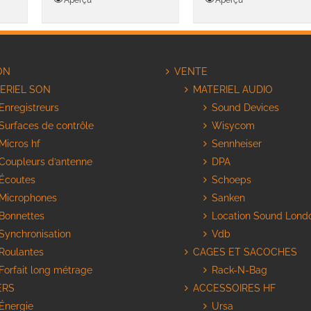
Aperçu
Aperçu
ON
VENTE
ERIEL SON
MATERIEL AUDIO
Enregistreurs
Sound Devices
Surfaces de contrôle
Wisycom
Micros hf
Sennheiser
Coupleurs d’antenne
DPA
Écoutes
Schoeps
Microphones
Sanken
Bonnettes
Location Sound Lond
Synchronisation
Vdb
Roulantes
CAGES ET SACOCHES
Forfait long métrage
Rack-N-Bag
ERS
ACCESSOIRES HF
Énergie
Ursa