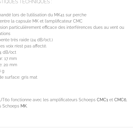
TIQUES TECHNIQUES :
dé lors de l’utilisation du MK41 sur perche
 entre la capsule MK et l’amplificateur CMC
ion particulièrement efficace des interférences dues au vent ou
ations
 pente très raide (24 dB/oct.)
es voix n’est pas affecté.
4 dB/oct
r: 17 mm
e: 20 mm
8 g
 de surface: gris mat
T60 fonctionne avec les amplificateurs Schoeps
CMC1
et
CMC6
,
es Schoeps
MK
.