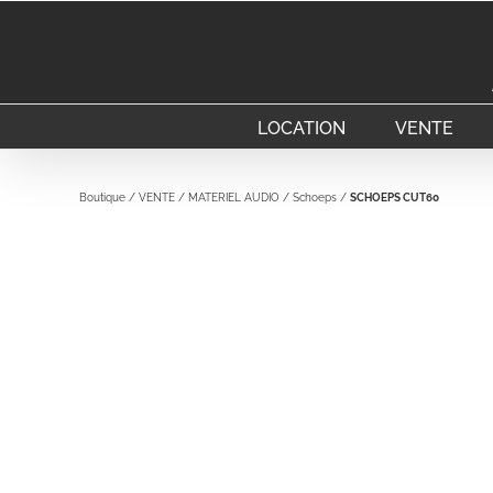
Passer
au
contenu
LOCATION
VENTE
Boutique
/
VENTE
/
MATERIEL AUDIO
/
Schoeps
/
SCHOEPS CUT60