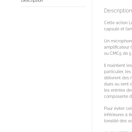
Description
Description
Cette action L
capsule et l’a
Un microphone
amplificateur
ou CMC5 de 5 d
Il maintient l
particulier, l
délivrent des 
dues au vent o
les entrées de
composante de 
Pour éviter cel
inférieures à 
tonalité des vo