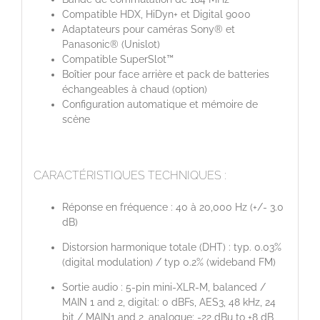
Compatible HDX, HiDyn+ et Digital 9000
Adaptateurs pour caméras Sony® et
Panasonic® (Unislot)
Compatible SuperSlot™
Boîtier pour face arrière et pack de batteries
échangeables à chaud (option)
Configuration automatique et mémoire de
scène
CARACTÉRISTIQUES TECHNIQUES :
Réponse en fréquence : 40 à 20,000 Hz (+/- 3.0
dB)
Distorsion harmonique totale (DHT) : typ. 0.03%
(digital modulation) / typ 0.2% (wideband FM)
Sortie audio : 5-pin mini-XLR-M, balanced /
MAIN 1 and 2, digital: 0 dBFs, AES3, 48 kHz, 24
bit / MAIN1 and 2, analogue: -22 dBu to +8 dB