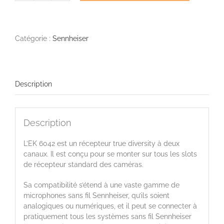
de
SENNHEISER
EK
6042
Catégorie :
Sennheiser
Description
Description
L’EK 6042 est un récepteur true diversity à deux
canaux. Il est conçu pour se monter sur tous les slots
de récepteur standard des caméras.
Sa compatibilité s’étend à une vaste gamme de
microphones sans fil Sennheiser, qu’ils soient
analogiques ou numériques, et il peut se connecter à
pratiquement tous les systèmes sans fil Sennheiser