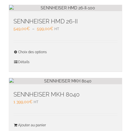
SENNHEISER HMD 26-II
Plage
549,00
€
–
599,00
€
HT
de
prix :
549,00€
Ce
Choix des options
à
produit
599,00€
a
Détails
plusieu
variati
Les
option
peuven
SENNHEISER MKH 8040
être
1 399,00
€
HT
choisie
sur
la
page
Ajouter au panier
du