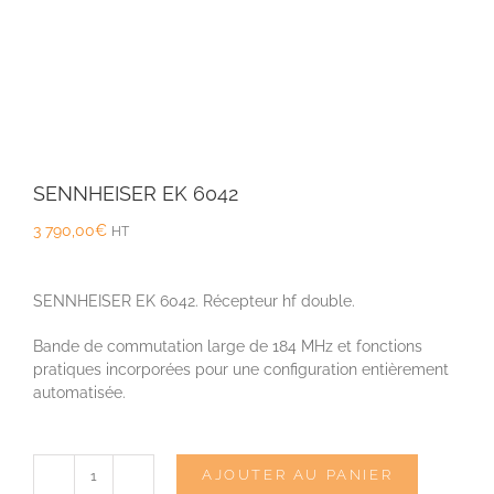
SENNHEISER EK 6042
3 790,00
€
HT
SENNHEISER EK 6042. Récepteur hf double.
Bande de commutation large de 184 MHz et fonctions
pratiques incorporées pour une configuration entièrement
automatisée.
AJOUTER AU PANIER
quantité