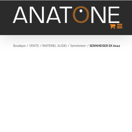
Passer
au
contenu
Boutique
/
VENTE
/
MATERIEL AUDIO
/
Sennheiser
/
SENNHEISER EK 6042