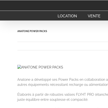
Passer
au
contenu
LOCATION
VENTE
ANATONE POWER PACKS
Voir
l'image
agrandie
Anatone a développé ses Power Packs en collaboration a
autres équipements nécessitant recharge ou alimentation
Élaborés à partir de robustes valises FLYHT PRO (étanches
juste équilibre entre souplesse et compacité.