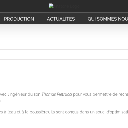
PRODUCTION
ACTUALITES
QUI SOMMES NOU
vec l’ingénieur du son
Thomas Pietrucci
pour vous permettre de recha
.
 à l’eau et à la poussière), ils sont conçus dans un souci d’optimis