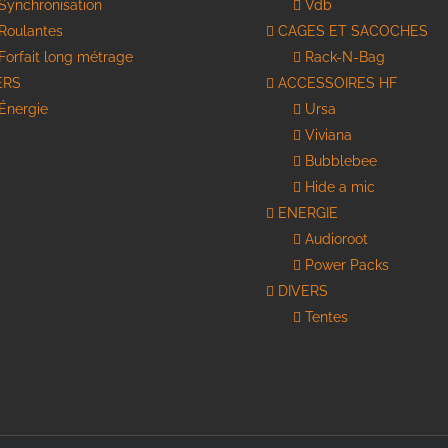
Synchronisation
Vdb
Roulantes
CAGES ET SACOCHES
Forfait long métrage
Rack-N-Bag
ERS
ACCESSOIRES HF
Énergie
Ursa
Viviana
Bubblebee
Hide a mic
ENERGIE
Audioroot
Power Packs
DIVERS
Tentes