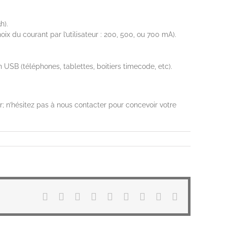
h).
du courant par l’utilisateur : 200, 500, ou 700 mA).
USB (téléphones, tablettes, boitiers timecode, etc).
; n’hésitez pas à nous contacter pour concevoir votre
Facebook
X
Reddit
LinkedIn
WhatsApp
Tumblr
Pinterest
Vk
Email