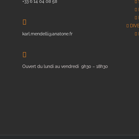
+33 6 14 04 08 58
DIV
karl.mendelli@anatone.fr
Ouvert du lundi au vendredi 9h30 – 18h30