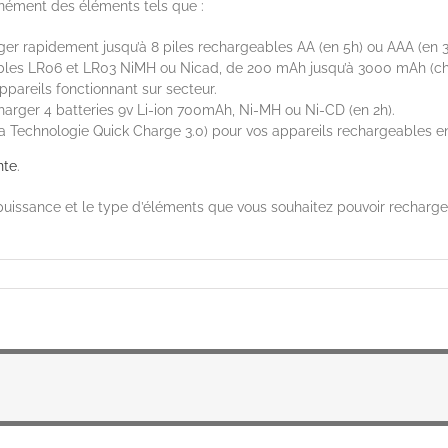
nément des éléments tels que :
 rapidement jusqu’à 8 piles rechargeables AA (en 5h) ou AAA (en 3
les LR06 et LR03 NiMH ou Nicad, de 200 mAh jusqu’à 3000 mAh (choix 
ppareils fonctionnant sur secteur.
arger 4 batteries 9v Li-ion 700mAh, Ni-MH ou Ni-CD (en 2h).
 Technologie Quick Charge 3.0) pour vos appareils rechargeables en 
nte
.
puissance et le type d’éléments que vous souhaitez pouvoir recharger