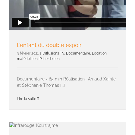
L’enfant du double espoir
9 février 2021
|
Diffusions TV
,
Documentaire
,
Location
matériel son
,
Prise de son
Documentaire - 65 min Réalisation: Arnaud Xainte
et Stéphanie Thomas [...]
Lire la suite
Prise de son