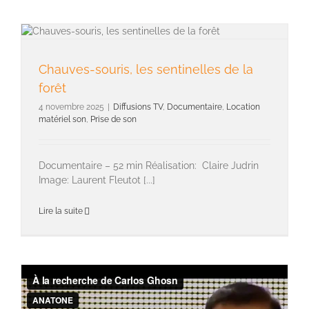
Prise de son
Chauves-souris, les sentinelles de la
forêt
4 novembre 2025
|
Diffusions TV
,
Documentaire
,
Location
matériel son
,
Prise de son
Documentaire – 52 min Réalisation: Claire Judrin
Image: Laurent Fleutot [...]
Lire la suite