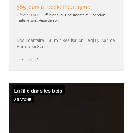
365 jours à l’école Kourtrajmé
4 février 2021
|
Diffusions TV
,
Documentaire
,
Location
matériel son
,
Prise de son
Documentaire – 81 min Réalisation: Ladj Ly, Karima
Hamzaoui Son: [...]
Lire la suite