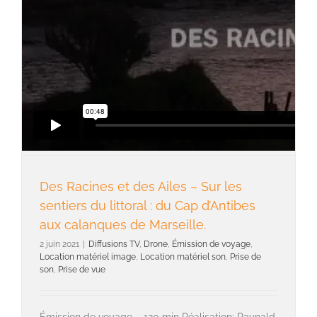
Des Racines et des Ailes – Sur les
sentiers du littoral : du Cap d’Antibes
aux calanques de Marseille.
2 juin 2021
|
Diffusions TV
,
Drone
,
Émission de voyage
,
Location matériel image
,
Location matériel son
,
Prise de
son
,
Prise de vue