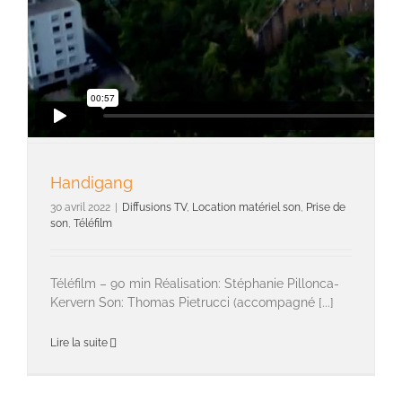
Handigang
30 avril 2022
|
Diffusions TV
,
Location matériel son
,
Prise de
son
,
Téléfilm
Téléfilm – 90 min Réalisation: Stéphanie Pillonca-
Kervern Son: Thomas Pietrucci (accompagné [...]
Lire la suite