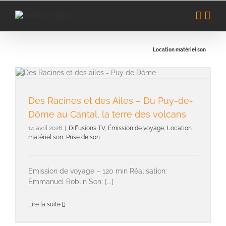
Passer
au
contenu
Location matériel son
Des Racines et des Ailes – Du Puy-de-Dôme au Cantal, la terre des volcans
Des Racines et des Ailes – Du Puy-de-
Dôme au Cantal, la terre des volcans
14 avril 2026
|
Diffusions TV
,
Émission de voyage
,
Location
matériel son
,
Prise de son
Émission de voyage – 120 min Réalisation:
Emmanuel Roblin Son: [...]
Lire la suite