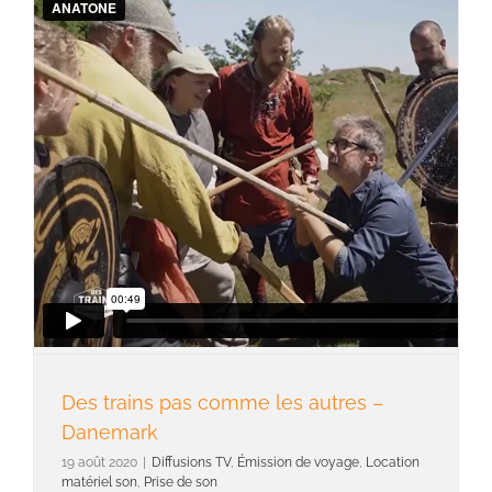
Des trains pas comme les autres –
Danemark
19 août 2020
|
Diffusions TV
,
Émission de voyage
,
Location
matériel son
,
Prise de son