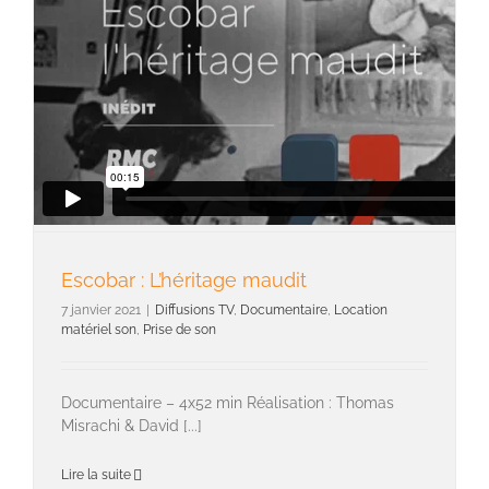
Escobar : L’héritage maudit
7 janvier 2021
|
Diffusions TV
,
Documentaire
,
Location
matériel son
,
Prise de son
Documentaire – 4x52 min Réalisation : Thomas
Misrachi & David [...]
Lire la suite