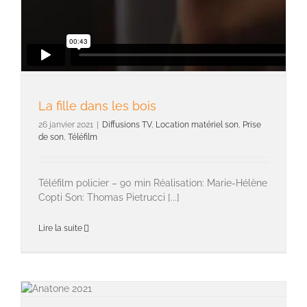
La fille dans les bois
26 janvier 2021
|
Diffusions TV
,
Location matériel son
,
Prise
de son
,
Téléfilm
Téléfilm policier – 90 min Réalisation: Marie-Hélène
Copti Son: Thomas Pietrucci [...]
Lire la suite