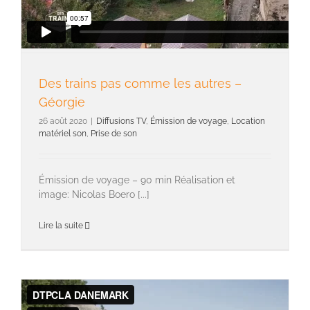
Des trains pas comme les autres –
Géorgie
26 août 2020
|
Diffusions TV
,
Émission de voyage
,
Location
matériel son
,
Prise de son
Émission de voyage – 90 min Réalisation et
image: Nicolas Boero [...]
Lire la suite