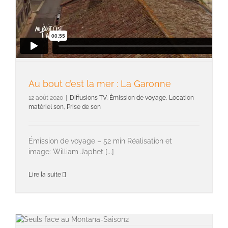
Au bout c’est la mer : La Garonne
12 août 2020
|
Diffusions TV
,
Émission de voyage
,
Location
matériel son
,
Prise de son
Émission de voyage – 52 min Réalisation et
image: William Japhet [...]
Lire la suite
Prise de son