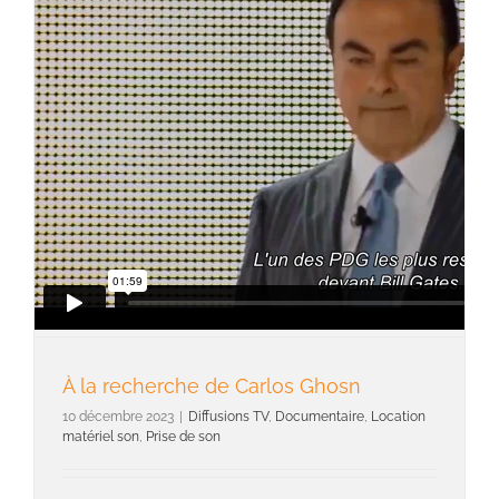
À la recherche de Carlos Ghosn
10 décembre 2023
|
Diffusions TV
,
Documentaire
,
Location
matériel son
,
Prise de son