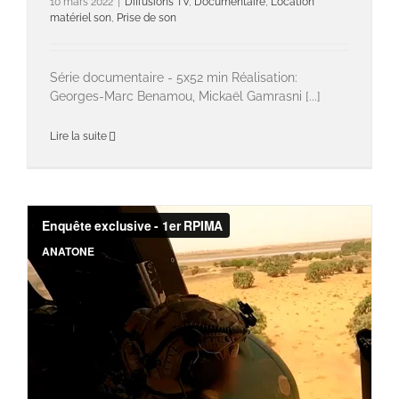
10 mars 2022
|
Diffusions TV
,
Documentaire
,
Location
matériel son
,
Prise de son
Série documentaire - 5x52 min Réalisation:
Georges-Marc Benamou, Mickaël Gamrasni [...]
Lire la suite