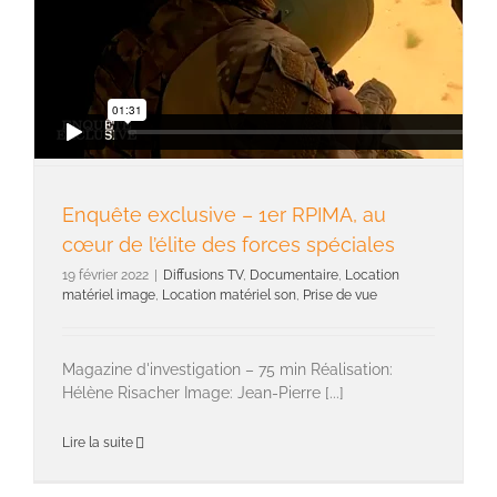
Enquête exclusive – 1er RPIMA, au
cœur de l’élite des forces spéciales
19 février 2022
|
Diffusions TV
,
Documentaire
,
Location
matériel image
,
Location matériel son
,
Prise de vue
Magazine d'investigation – 75 min Réalisation:
Hélène Risacher Image: Jean-Pierre [...]
Lire la suite