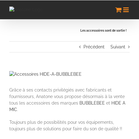
Passer
au
contenu
Les accessoires sont de sortie !
Précédent
Suivant
Voir
l'image
agrandie
Grâce à ses contacts privilégiés avec fabricants et
fournisseurs, Anatone vous propose désormais à la vente
tous les accessoires des marques
BUBBLEBEE
et
HIDE A
MIC
.
Toujours plus de possibilités pour vos équipements,
toujours plus de solutions pour faire du son de qualité !!