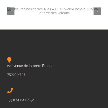
Des Racines et des Ailes – Du Puy-de-Dôme au Cantal, la terre des volcans
22 avenue de la porte Brunet
75019 Paris
+33 6 14 04 08 58