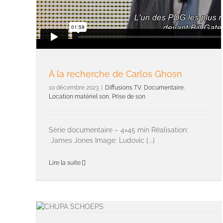
À la recherche de Carlos Ghosn
10 décembre 2023
|
Diffusions TV
,
Documentaire
,
Location matériel son
,
Prise de son
Série documentaire – 4×45 min Réalisation:
James Jones Image: Ludovic [...]
Lire la suite