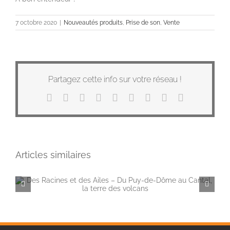
7 octobre 2020
|
Nouveautés produits
,
Prise de son
,
Vente
Partagez cette info sur votre réseau !
Facebook
X
Reddit
LinkedIn
WhatsApp
Tumblr
Pinterest
Vk
Email
Articles similaires
Des Racines et des Ailes – Du Puy-de-Dôme au Cantal, la terre des volcans