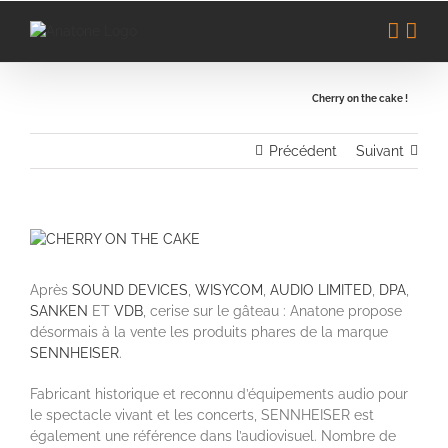
Passer
au
contenu
Cherry on the cake !
Précédent
Suivant
Voir
l'image
agrandie
Après
SOUND DEVICES
,
WISYCOM
,
AUDIO LIMITED
,
DPA
,
SANKEN
ET
VDB
, cerise sur le gâteau : Anatone propose
désormais à la vente les produits phares de la marque
SENNHEISER
.
Fabricant historique et reconnu d’équipements audio pour
le spectacle vivant et les concerts, SENNHEISER est
également une référence dans l’audiovisuel. Nombre de