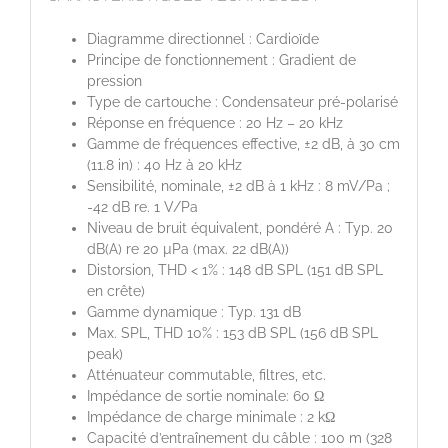
Diagramme directionnel : Cardioïde
Principe de fonctionnement : Gradient de
pression
Type de cartouche : Condensateur pré-polarisé
Réponse en fréquence : 20 Hz – 20 kHz
Gamme de fréquences effective, ±2 dB, à 30 cm
(11.8 in) : 40 Hz à 20 kHz
Sensibilité, nominale, ±2 dB à 1 kHz : 8 mV/Pa ;
-42 dB re. 1 V/Pa
Niveau de bruit équivalent, pondéré A : Typ. 20
dB(A) re 20 µPa (max. 22 dB(A))
Distorsion, THD < 1% : 148 dB SPL (151 dB SPL
en crête)
Gamme dynamique : Typ. 131 dB
Max. SPL, THD 10% : 153 dB SPL (156 dB SPL
peak)
Atténuateur commutable, filtres, etc.
Impédance de sortie nominale: 60 Ω
Impédance de charge minimale : 2 kΩ
Capacité d’entraînement du câble : 100 m (328