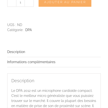
AJOUTER AU PANIER
quantité
de
DPA
2012
UGS :
ND
Catégorie :
DPA
Description
Informations complémentaires
Description
Le DPA 2012 est un microphone cardioïde compact.
C’est le meilleur micro généraliste que vous puissiez
trouver sur le marché. Il couvre la plupart des besoins
en matière de prise de son de proximité sur scène. Il