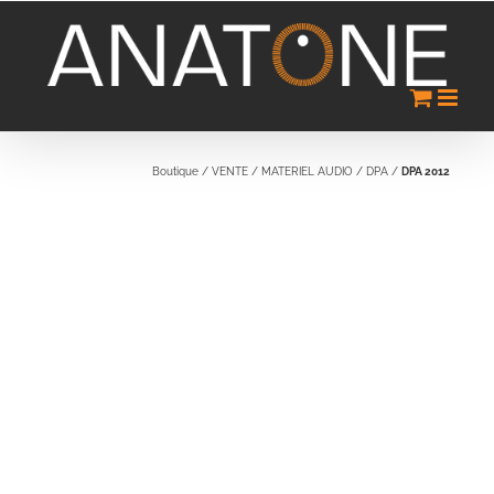
Passer
au
contenu
Boutique
/
VENTE
/
MATERIEL AUDIO
/
DPA
/
DPA 2012