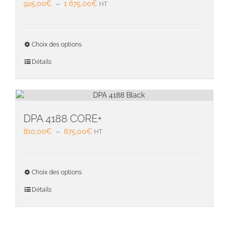
Plage
925,00
€
–
1 675,00
€
HT
choisie
de
sur
prix :
la
925,00€
Ce
page
Choix des options
à
produit
du
1
a
Détails
produit
675,00€
plusieu
variati
Les
option
peuven
DPA 4188 CORE+
être
Plage
810,00
€
–
875,00
€
HT
choisie
de
sur
prix :
la
810,00€
Ce
page
Choix des options
à
produit
du
875,00€
a
Détails
produit
plusieu
variati
Les