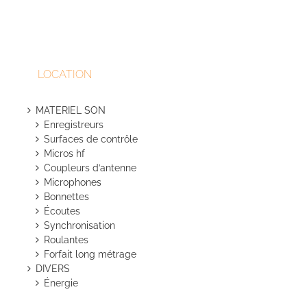
option
peuven
être
choisie
sur
LOCATION
la
page
du
MATERIEL SON
produit
Enregistreurs
Surfaces de contrôle
Micros hf
Coupleurs d’antenne
Microphones
Bonnettes
Écoutes
Synchronisation
Roulantes
Forfait long métrage
DIVERS
Énergie