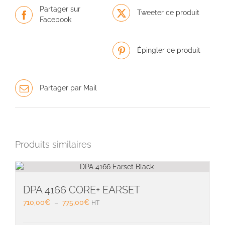
Partager sur
Tweeter ce produit
Facebook
Épingler ce produit
Partager par Mail
Produits similaires
DPA 4166 CORE+ EARSET
Plage
710,00
€
–
775,00
€
HT
de
prix :