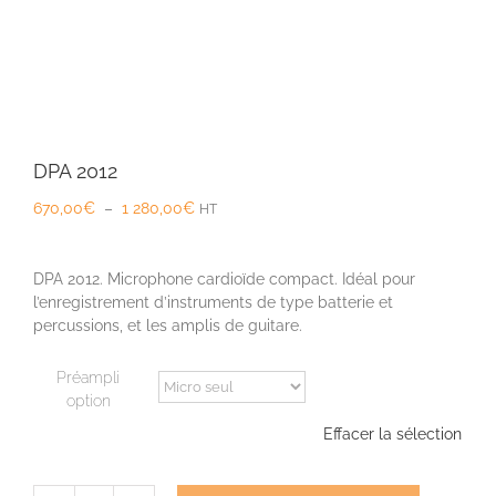
DPA 2012
Plage
670,00
€
–
1 280,00
€
HT
de
prix :
670,00€
DPA 2012. Microphone cardioïde compact. Idéal pour
à
l’enregistrement d’instruments de type batterie et
1
percussions, et les amplis de guitare.
280,00€
Préampli
option
Effacer la sélection