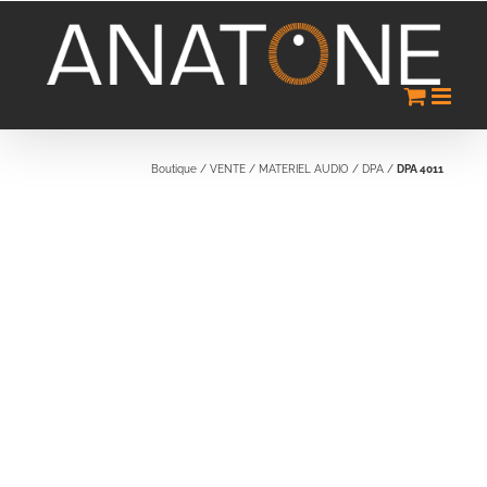
Passer
au
contenu
Boutique
/
VENTE
/
MATERIEL AUDIO
/
DPA
/
DPA 4011