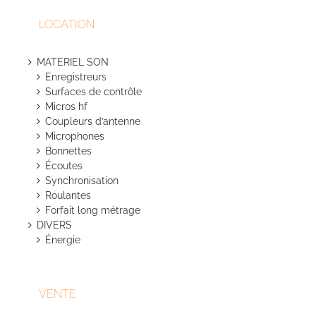
sur
LOCATION
la
page
du
MATERIEL SON
produit
Enregistreurs
Surfaces de contrôle
Micros hf
Coupleurs d’antenne
Microphones
Bonnettes
Écoutes
Synchronisation
Roulantes
Forfait long métrage
DIVERS
Énergie
VENTE