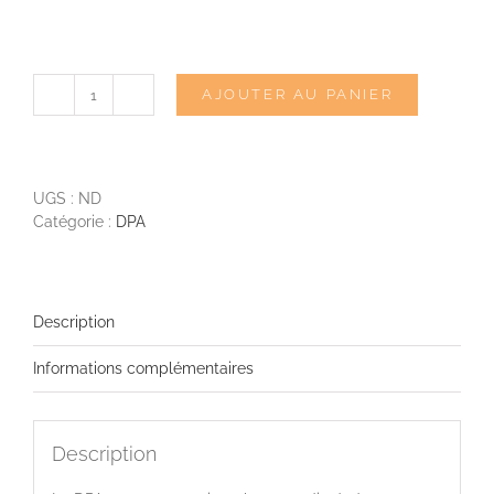
AJOUTER AU PANIER
quantité
de
DPA
4011
UGS :
ND
Catégorie :
DPA
Description
Informations complémentaires
Description