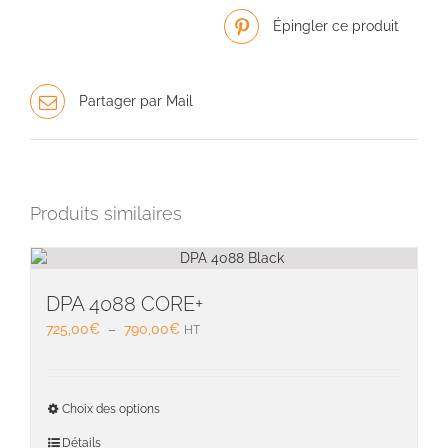
Épingler ce produit
Partager par Mail
Produits similaires
DPA 4088 CORE+
Plage
725,00
€
–
790,00
€
HT
de
prix :
725,00€
Ce
Choix des options
à
produit
790,00€
a
Détails