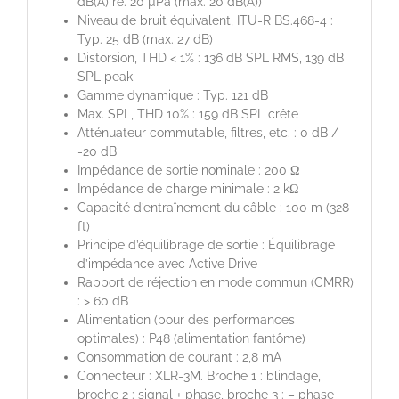
dB(A) re. 20 µPa (max. 20 dB(A))
Niveau de bruit équivalent, ITU-R BS.468-4 :
Typ. 25 dB (max. 27 dB)
Distorsion, THD < 1% : 136 dB SPL RMS, 139 dB
SPL peak
Gamme dynamique : Typ. 121 dB
Max. SPL, THD 10% : 159 dB SPL crête
Atténuateur commutable, filtres, etc. : 0 dB /
-20 dB
Impédance de sortie nominale : 200 Ω
Impédance de charge minimale : 2 kΩ
Capacité d’entraînement du câble : 100 m (328
ft)
Principe d’équilibrage de sortie : Équilibrage
d’impédance avec Active Drive
Rapport de réjection en mode commun (CMRR)
: > 60 dB
Alimentation (pour des performances
optimales) : P48 (alimentation fantôme)
Consommation de courant : 2,8 mA
Connecteur : XLR-3M. Broche 1 : blindage,
broche 2 : signal + phase, broche 3 : – phase