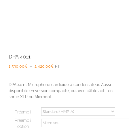
DPA 4011
Plage
1 530,00
€
–
2 420,00
€
HT
de
prix :
1
DPA 4011. Microphone cardioïde à condensateur. Aussi
530,00€
disponible en version compacte, ou avec câble actif en
à
sortie XLR ou Microdot.
2
420,00€
Préampli
Préampli
option